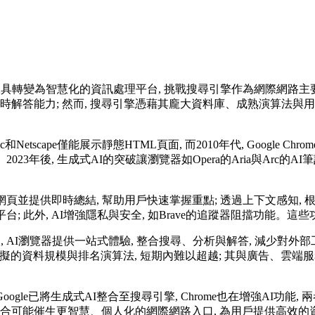
轉變為智慧化的資訊處理平台, 挑戰搜尋引擎作為網際網路主要入口的
時解答能力; 然而, 搜尋引擎憑藉其龐大資料庫、成熟演算法與用
scape僅能展示靜態HTML頁面, 而2010年代, Google C
護功能。2023年後, 生成式AI的突破讓瀏覽器如Opera的Aria與Ar
並提供即時總結, 幫助用戶快速掌握重點; 透過上下文感知, 
台; 此外, AI增強隱私與安全, 如Brave的追蹤器阻擋功能
 AI瀏覽器提供一站式體驗, 整合搜尋、分析與解答, 減少對外
無可比擬的資料規模與排名演算法, 短期內難以超越; 其與廣告、雲端
gle已將生成式AI整合至搜尋引擎, Chrome也在增強AI功能, 
合可能催生更智慧、個人化的網際網路入口, 為用戶提供高效的