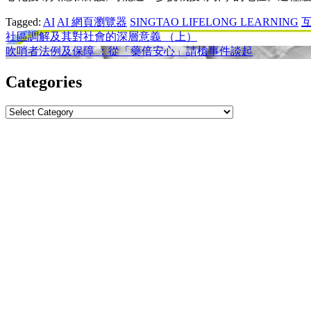
Tagged:
AI
AI 網頁瀏覽器
SINGTAO LIFELONG LEARNING
Post
社區調解及其對社會的深層意義 （上）
吹哨者法例及保障 ：從「藥倍安心」請槍事件談起
navigation
Categories
Categories