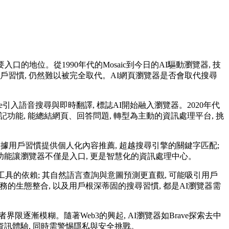
地位。從1990年代的Mosaic到今日的AI驅動瀏覽器, 技
戶習慣, 仍然難以被完全取代。AI網頁瀏覽器是否會取代搜尋
hrome引入語音搜尋與即時翻譯, 標誌AI開始融入瀏覽器。2020年代
c的AI筆記功能, 能總結網頁、回答問題, 轉型為主動的資訊處理平台, 挑
根據用戶習慣提供個人化內容推薦, 超越搜尋引擎的關鍵字匹配;
。這些功能讓瀏覽器不僅是入口, 更是智慧化的資訊處理中心。
部工具的依賴; 其自然語言查詢與意圖預測更直觀, 可能吸引用戶
服務的生態整合, 以及用戶根深蒂固的搜尋習慣, 都是AI瀏覽器需
兩者界限逐漸模糊。隨著Web3的興起, AI瀏覽器如Brave探索去中
資訊體驗, 同時需警惕隱私與安全挑戰。