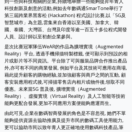
到一些與科技相關的企業,持續地舉辦一些能夠提昇年青人
科技創新及創意的活動,例如去年數碼通SmarTone舉行了
第三屆跨業界黑客松 (Hackathon) 程式設計比賽,以「5G及
智慧城巿」為主題,雲集來自香港以至美國、加拿大、韓
國、泰國、大灣區、台灣及印度等逾一百五十多位程式開發
人員、設計師以至初創企業參與。
是次比賽冠軍隊伍WeAR的作品為擴增實境（Augmented
Reality）平台, 透過手機掃描特製標籤, 便可顯示到預設的相
片或影片等不同資訊。平台除了可與服裝品牌合作推出產品
外,亦可有不同的商業發展, 例如平台及其技術可應用在商場,
藉此提升顧客的購物經驗,並加強顧客與商戶之間的互動, 顧
客安裝應用程式後,可掃描零售店內相片或物件後,領取不同
優惠。未來當5G 普及後, 擴增實境（Augmented
Reality）、虛擬實境（Virtual Reality）及人工智能等技術
能夠更配合發展,更加不同應用方案便能夠應運而生。
由此可見,企業在數碼智商發展的角色是不容忽視, 她們不單
能夠提供資源去協助推廣及提升市民的數碼工具使用能力,
更可以協助市民以致年青人更正確地使用數碼科技產品,筆