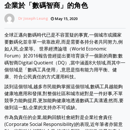
企業於「數碼智商」的角色
Dr Joseph Leung
May 15, 2020
全球正邁向數碼時代已是不容置疑的事實,一個城市或國家
要數碼化並非單一依靠政府,而是需要各持分者共同努力,例
如人民,企業等。 世界經濟論壇（World Economic
Forum）於2016報告曾經提出要培育孩子一個新的商數:數
碼智商Digital Quotient（DQ）,當中涵蓋8大領域,而其中一
個領域是「數碼工具使用」,意思是指有能力用平衡、健
康、符合公民責任的方式運用科技。
談到這個領域,越多市民能夠掌握這個領域,數碼工具越能夠
健康地應用和發揮,對整個社區和城市絕對是一件好事,不單
競爭力能夠提昇,更加能夠健康地透過數碼工具溝通;然而,要
做到這一點,企業的支持亦不可或缺。
作為負責任的企業,能夠回饋社會絕對是企業社會責任
(Corporate Social Responsibility)的表現,近年筆者亦留意