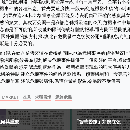
“危”色變,網絡口碑建設對於企業來說可謂日漸重要。 企業若不
機事件的各種訊息。首先要速度快,一般來說,危機發生後的24小
”。如果在這24小時內,當事企業不能及時表明自己正確的態度與立
態的擴大。其次要公開一是在訊息傳播發達的今天,危機事件中無
息都是不可能的,即使能夠限制傳統媒體的報導,還有防不勝防的
有國外媒體的多方打探,故此在危機發生之後就公開相關訊息,向
展是十分必要的。
的出現,在給企業帶來潛在危機的同時,也為危機事件的解決與管
優勢和強勢效果為順利解決危機事件提供了一個良好的平台,處於
絡媒體的態度,認識到網絡作為一種新媒體表現出的強大傳播能
危機的特點,建立危機事件的網絡監測體系、預警機制和一套完善
現危機苗頭,降低危機破壞性,保護企業的形象,令品牌不受侵害。
B MARKET
企業
求職廣場
網絡危機
系統何其重要
「智慧醫療」如箭在弦
ion