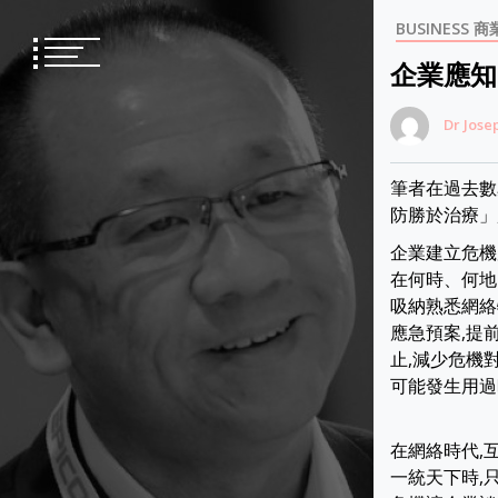
Skip
BUSINESS 商
to
content
企業應知
Dr Jose
筆者在過去數
防勝於治療」
企業建立危機
在何時、何地
吸納熟悉網絡
應急預案,提
止,減少危機
可能發生用過
在網絡時代,
一統天下時,