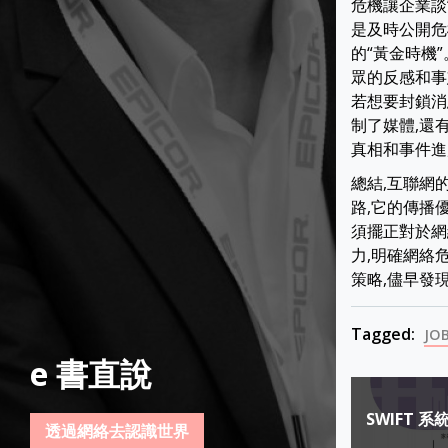
危機讓企業談
是及時公開危
的“黃金時機
眾的反感和事
若想要封鎖消
制了媒體,還
真相和事件進
總結,互聯網
路,它的傳播
須擺正對於網
力,明確網絡
策略,儘早發
Tagged:
JO
e 書直說
Post
SWIFT 
navigat
透過網絡去認識世界