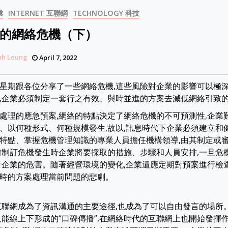
業
INTERNET 互聯網
TECHNOLOGY 科技
的網絡危機（下）
ph Leung
April 7, 2022
星期跟各位分享了一些網絡危機,這些風險對企業的影響可以極深
,企業必須制定一套行之有效、與時並進的方案去減低網絡引致
處理的應急預案,網絡的特點決定了網絡危機的不可預測性,企業
、以何種形式、何種規模發生,故以,訊息時代下企業必須建立和
特點、掌握危機管理知識的專業人員擔任機構領導,由其制定或
前制訂危機發生時企業將要採取的措施、步驟和人員安排,一旦危
對企業的危害。隨著經營環境的變化,企業還應定期對預案進行檢
時的方案處理當前問題的悲劇。
互聯網成為了資訊溝通的主要途徑,也成為了可以自由發言的場所
只能線上下形成的“口碑傳播”,在網絡時代的互聯網上也開始發揮