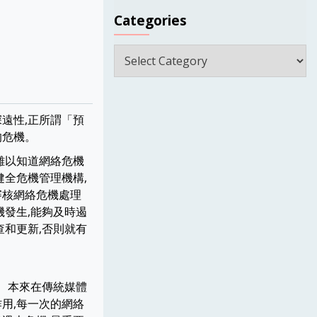
Categories
Categories
遠性,正所謂「預
的危機。
難以知道網絡危機
健全危機管理機構,
審核網絡危機處理
機發生,能夠及時遏
查和更新,否則就有
。 本來在傳統媒體
作用,每一次的網絡