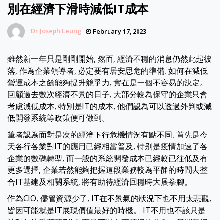
別在經濟下滑時減低IT成本
Dr Joseph Leung
February 17, 2023
雖然新一年只是剛剛開始, 然而, 經濟不穩的消息仍然此起彼
落, 作為企業領導者, 必定要有居安思危的準備, 如何在減低
營運成本之餘能夠提升競爭力, 實在是一個不容易的決定。
回顧過去數次經濟不景的日子, 大部分較為保守的企業只會
考慮減低成本, 特別是IT的成本, 他們認為可以透過外判或減
低開發系統等政策便可做到。
筆者認為面對是次的經濟下行危機情況有點不同, 首先是今
天各行各業對IT的應用已經相當普及, 特别是疫情加速了各
企業的數碼轉型, 而一般的系統開發成本已經較已往低及有
更多選擇, 企業若然能夠把握這段業務較為平静的時間去整
合IT基建及相關系統, 將有助待經濟回穩時大展拳腳。
作為CIO, 儘管資源少了, IT在不景氣的狀況下也不用太悲觀,
皆因可能就是IT展現價值最好的時機。 IT不用也不該只是