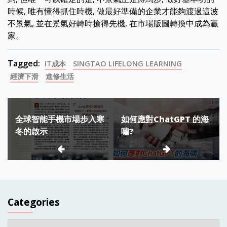
時候, 唯有懂得抓住時機, 做最好準備的企業才能夠渡過這波
不景氣, 並在景氣好轉時搶得先機, 在市場版圖轉換中成為贏
家。
Tagged:
IT成本
SINGTAO LIFELONG LEARNING
經濟下滑
進修生活
Post
全球智能手機市場步入寒
如何應對ChatGPT 的海
navigation
冬的啟示
嘯
?
Categories
Categories