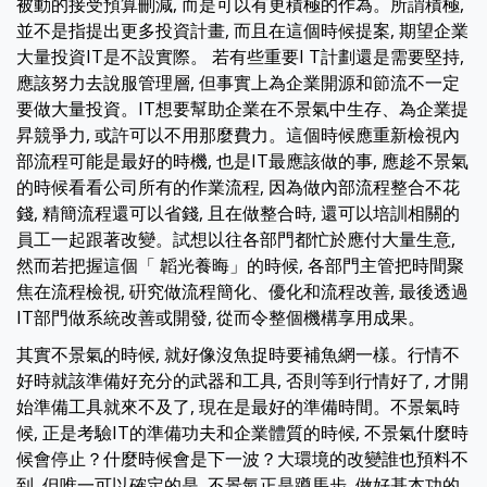
被動的接受預算刪減, 而是可以有更積極的作為。所謂積極,
並不是指提出更多投資計畫, 而且在這個時候提案, 期望企業
大量投資IT是不設實際。 若有些重要I T計劃還是需要堅持,
應該努力去說服管理層, 但事實上為企業開源和節流不一定
要做大量投資。IT想要幫助企業在不景氣中生存、為企業提
昇競爭力, 或許可以不用那麼費力。這個時候應重新檢視內
部流程可能是最好的時機, 也是IT最應該做的事, 應趁不景氣
的時候看看公司所有的作業流程, 因為做內部流程整合不花
錢, 精簡流程還可以省錢, 且在做整合時, 還可以培訓相關的
員工一起跟著改變。試想以往各部門都忙於應付大量生意,
然而若把握這個「 韜光養晦」的時候, 各部門主管把時間聚
焦在流程檢視, 硏究做流程簡化、優化和流程改善, 最後透過
IT部門做系統改善或開發, 從而令整個機構享用成果。
其實不景氣的時候, 就好像沒魚捉時要補魚網一樣。行情不
好時就該準備好充分的武器和工具, 否則等到行情好了, 才開
始準備工具就來不及了, 現在是最好的準備時間。不景氣時
候, 正是考驗IT的準備功夫和企業體質的時候, 不景氣什麼時
候會停止？什麼時候會是下一波？大環境的改變誰也預料不
到, 但唯一可以確定的是, 不景氣正是蹲馬步, 做好基本功的