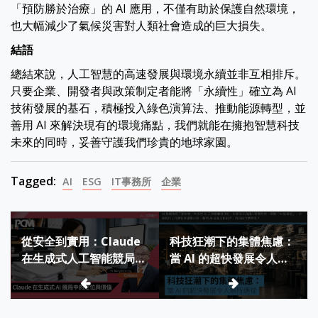
「預防勝於治療」的 AI 應用，不僅有助於保護自然環境，
也大幅減少了氣候災害對人類社會造成的巨大損失。
結語
總結來說，人工智慧的高速發展與環境永續並非互相排斥。
只要企業、開發者與政策制定者能將「永續性」確立為 AI
技術發展的基石，積極投入綠色演算法、推動能源轉型，並
善用 AI 來解決現有的環境痛點，我們就能在擁抱智慧科技
未來的同時，妥善守護我們珍貴的地球家園。
Tagged:
AI
ESG
IT事務所
企業
Post
從安全到實用：Claude
科技狂潮下的集體焦慮：
navigation
在生成式人工智能競局中
當 AI 的超快發展令人無
的定位與價值
所適從