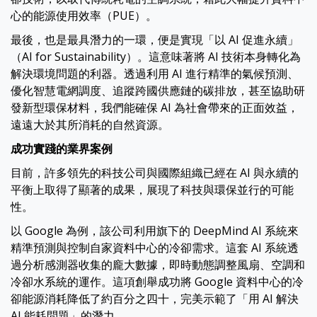
心的能源使用效率（PUE）。
最後，也是最具潛力的一環，便是實現「以 AI 促進永續」
（AI for Sustainability）。這意味著將 AI 技術本身轉化為
解決環境問題的利器。透過利用 AI 進行精準的氣候預測、
優化智慧電網調度、追蹤跨國供應鏈的碳排放，甚至協助研
發新型環保材料，我們能確保 AI 為社會帶來的正面效益，
遠遠大於其所消耗的自然資源。
成功實踐的業界案例
目前，許多領先的科技公司與國際組織已經在 AI 與永續的
平衡上取得了顯著的成果，展現了科技與環保並行的可能
性。
以 Google 為例，該公司利用旗下的 DeepMind AI 系統來
精準預測與控制自家資料中心的冷卻需求。這套 AI 系統透
過分析感測器收集的龐大數據，即時動態調整風扇、空調和
冷卻水系統的運作。這項創舉成功將 Google 資料中心的冷
卻能源消耗降低了約百分之四十，完美示範了「用 AI 解決
AI 能耗問題」的潛力。