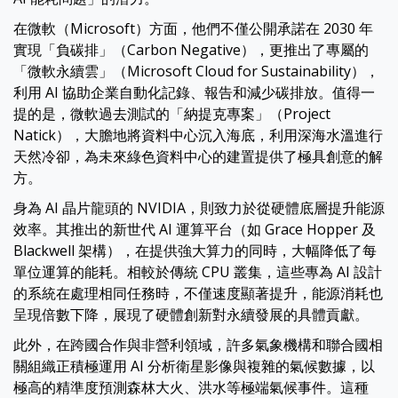
在微軟（Microsoft）方面，他們不僅公開承諾在 2030 年
實現「負碳排」（Carbon Negative），更推出了專屬的
「微軟永續雲」（Microsoft Cloud for Sustainability），
利用 AI 協助企業自動化記錄、報告和減少碳排放。值得一
提的是，微軟過去測試的「納提克專案」（Project
Natick），大膽地將資料中心沉入海底，利用深海水溫進行
天然冷卻，為未來綠色資料中心的建置提供了極具創意的解
方。
身為 AI 晶片龍頭的 NVIDIA，則致力於從硬體底層提升能源
效率。其推出的新世代 AI 運算平台（如 Grace Hopper 及
Blackwell 架構），在提供強大算力的同時，大幅降低了每
單位運算的能耗。相較於傳統 CPU 叢集，這些專為 AI 設計
的系統在處理相同任務時，不僅速度顯著提升，能源消耗也
呈現倍數下降，展現了硬體創新對永續發展的具體貢獻。
此外，在跨國合作與非營利領域，許多氣象機構和聯合國相
關組織正積極運用 AI 分析衛星影像與複雜的氣候數據，以
極高的精準度預測森林大火、洪水等極端氣候事件。這種