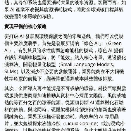
熱，其冷卻系統也需要消耗大量的淡水資源。客觀而言，如
果 AI 產業不改變其能源消耗模式，將對全球減碳目標與氣
候變遷帶來嚴峻的考驗。
實現平衡的核心策略
要打破 AI 發展與環境保護之間的零和遊戲，我們可以從幾
個主要維度著手。首先是發展所謂的「綠色 AI」（Green
AI）。有別於只追求性能而忽略能耗的模式，綠色 AI 提倡
在設計和訓練模型時，將「能效」納入核心考量。透過優化
演算法、開發輕量化模型（Small Language Models,
SLMs）以及減少不必要的參數運算，業界能夠在不大幅犧
牲準確度的前提下，顯著降低運算成本與整體碳排放。
其次，全面導入再生能源是不可或缺的環節。科技巨頭與雲
端服務供應商應加速推動其資料中心採用太陽能、風能或地
熱能等百分之百的潔淨能源，從源頭切斷 AI 運算對化石燃
料的依賴。與此同時，硬體架構與冷卻技術的創新也扮演著
關鍵角色。業界正積極研發低功耗、高效率的 AI 專用晶
片，並大規模探索液體冷卻（Liquid Cooling）或沉浸式冷
卻技術，以取代傳統耗電的空調系統，藉此大幅提升資料中