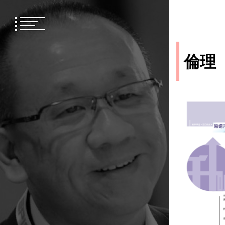
Skip
to
content
倫理