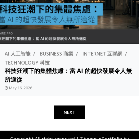
AI 人工智能
BUSINESS 商業
INTERNET 互聯網
TECHNOLOGY 科技
科技狂潮下的集體焦慮：當 AI 的超快發展令人無
所適從
May 16, 2026
Posts
pagination
NEXT