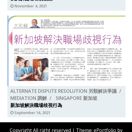
November 4, 2021
ALTERNATE DISPUTE RESOLUTION 另類解決爭議
MEDIATION 調解
SINGAPORE 新加坡
新加坡解決職場歧視行為
September 16, 2021
Copyright All right reserved
|
Theme: ePortfolio by