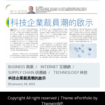
BUSINESS 商業
INTERNET 互聯網
SUPPLY CHAIN 供應鏈
TECHNOLOGY 科技
科技企業裁員潮的啟示
January 28, 2023
Copyright All right reserved
|
Theme: ePortfolio by
ThemeInWP
.