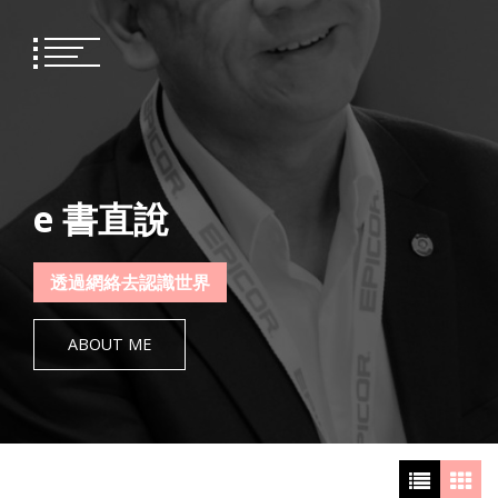
Skip
to
content
e 書直說
透過網絡去認識世界
ABOUT ME