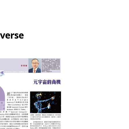
verse
BUSINESS 商業