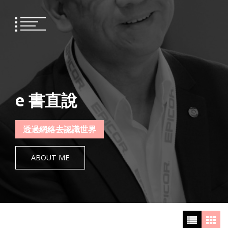
Skip
to
content
e 書直說
透過網絡去認識世界
ABOUT ME