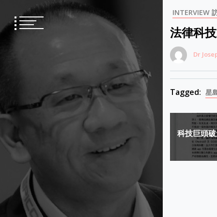
Skip
INTERVIEW 
to
content
法律科技
Dr Jose
Tagged:
星
Post
科技巨頭破
navigat