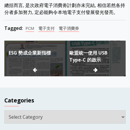
總括而言, 是次政府電子消費劵計劃亦未完結, 相信若然各持
分者多加努力, 定必能夠令本地電子支付發展發光發亮。
Tagged:
PCM
電子支付
電子消費券
Post
ESG 勢成企業新指標
歐盟統一使用 USB
navigation
Type-C 的啟示
Categories
Categories