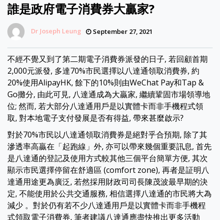
誰是政府電子消費券大贏家?
Dr Joseph Leung
September 27, 2021
不經不覺又到了第二期電子消費券派發的日子, 若回顧首期
2,000元派發, 多達70%市民選擇以八達通領取消費券, 約
20%使用AlipayHK, 餘下的10%則由WeChat Pay和Tap &
Go攤分, 由此可見, 八達通成為大贏家, 繼續鞏固市場領導地
位; 然而, 若大部分八達通用戶是以實體卡而非手機程式領
取, 對本地電子支付發展是否有得益, 帶來甚麼啟示?
對於70%市民以八達通領取消費券是絕對乎合預期, 除了其
滲透率高贏在「起跑線」外, 亦可以帶來幾個重要訊息, 首先
是八達通的登記及使用方式較其他三個平台簡單方便, 其次
顯示市民選擇停留在舒適區 (comfort zone), 再者是証明八
達通用途更為廣泛, 若然採用財政司司長陳茂波最早期的決
定, 不能使用於公共交通服務, 相信選擇八達通的市民將大為
減少 。對於仍有若不少八達通用戶是以實體卡而非手機程
式領取電子消費券, 筆者建議八達通應盡快推出更多活動