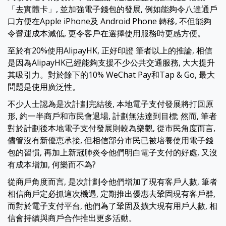
「去實體卡」, 並加強電子錢包的發展, 例如能夠令八達通戶
口方便在Apple iPhone及 Android Phone 轉移, 不但能夠
令營運成本減低, 更令客戶在選擇使用服務時更感方便。
至於有20%使用AlipayHK, 正好印證 筆者以上的推論, 相信
是因為AlipayHK已經能夠支援不少公共交通服務, 大大提升
其吸引力。對於餘下的10% WeChat Pay和Tap & Go, 最大
問題是使用廣泛性。
不少人士認為是次計劃完結後, 本地電子支付發展將打回原
形, 約一半商戶和市民會退場, 計劃無法達到目標; 然而, 筆者
對於計劃後本地電子支付發展則較為樂觀, 從市民角度而言,
儘管沒有新優恵承接, 但相信部分市民已被培養使用電子錢
包的習慣, 再加上新冠肺炎令他們明白電子支付的好處, 又沒
有成本增加, 何樂而不為?
從商戶角度而言, 是次計劃令他們增加了現有客戶人數, 筆者
相信商戶定必抓這次機遇, 定期推出優惠去鞏固現有客戶群,
而對於電子支付平台, 他們為了鞏固及擴大現有用戶人數, 相
信會持續與商戶合作推出更多活動。