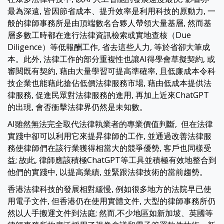
最為深遠, 皆因節省成本、提升效率是利用科技的原動力, 一
般的律師事務所是由頂端數名合夥人帶領大量基層, 然而基
層多數工時都在進行法律資訊檢索或實地查核（Due
Diligence）等低報酬工作, 省去這些人力, 等於省卻大筆成
本。此外, 法律工作的部分重複性也讓AI得學會草擬契約, 或
審閱既有契約, 藉由大量學習可提高準確率, 且低廉成本令科
技企業也能藉此搶佔低價法律服務市場, 藉由低成本提供法
律服務, 促進民眾對法律服務的進用, 再加上近來ChatGPT
的出現, 會否衝擊法律界仍然是未知數。
AI雖然無法完全取代法律執業者的專業價值判斷, 但在法律
實踐中卻可以利用它來提昇律師的工作, 並通過改善法律服
務使律師們在該行業獲得相當大的競爭優勢, 客戶也同樣受
益; 故此, 律師應該積極ChatGPT等工具並積極有效地整合到
他們的實踐中, 以提高業績, 並緊跟法律技術的當前趨勢。
香港法律科技的發展相對緩慢, 例如很多地方的法院早已使
用電子文件, 但香港仍在使用實體文件, 大型的律師事務所仍
然以人手搬運文件到法庭; 然而,不少地區如新加坡、英國等