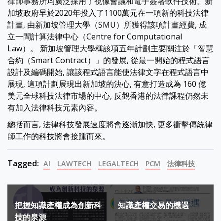
律師事務所均廣泛採用了視像會議和電子簽署軟件技術。新
加坡政府早於2020年投入了1100萬元在一項新的科技法律
計畫, 由新加坡管理大學（SMU）所獲得該項計畫經費, 成
立一間計算法律中心（Centre for Computational
Law）。 新加坡管理大學稱該項五年計劃主要關注於「智慧
合約（Smart Contract）」的發展, 從最一開始的程式語言
設計及編碼開始, 讓該程式語言能使法律文字在程式語言中
展現, 這項計劃展現出新加坡的決心, 有意打造成為 160 億
美元全球科技法律市場的中心, 反觀香港的法律課程仍然未
有加入法律科技元素內容。
總括而言, 法律科技發展速度將會逐漸加快, 更多衝擊傳統律
師工作的科技將會接踵而來。
Tagged:
AI
LAWTECH
LEGALTECH
PCM
法律科技
Post
把握知識產權成為創新科
知識產權交易的機遇
navigation
技的泉源