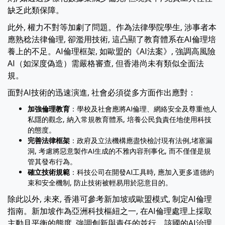
缺乏此類保障。
此外, 權力不對等加劇了問題。作為法律學院學生, 涉事者本
應熟稔法律倫理, 卻濫用技術, 這凸顯了教育體系在AI倫理培
養上的不足。AI倫理框架, 如歐盟的《AI法案》, 強調高風險
AI（如深度偽造）需嚴格審查, 但香港尚未有類似全面法
規。
面對AI技術的迅速演進, 社會必須從多方面作出應對：
加強倫理教育
：學校及社會應將AI倫理、網絡安全及尊重他人
私隱的觀念, 納入常規教育體系, 培養公民負責任地使用科技
的態度。
完善法律框架
：政府及立法機構應盡快檢討現有法例,堵塞漏
洞, 考慮將惡意製作AI生成的不雅內容刑事化, 而不僅僅是規
管其發布行為。
確立技術規範
：科技公司在開發AI工具時, 應加入更多道德約
束和安全機制, 防止技術被輕易用於惡意目的。
除此以外, 未來, 香港可參考新加坡或歐盟模式, 制定AI倫理
指南。新加坡作為亞洲科技樞紐之一, 在AI倫理處理上採取
主動且平衡的態度, 強調創新與責任的並行。該國的AI治理