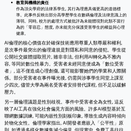
教育與機構的責任
作為頂尖學府的法律系學生, 其行為理應具備更高的道德標
準。此事件反映出部分高學歷學生在數碼倫理及法律意識上的
薄弱。同時, 校方的處理方式被批評為未能體現對此類不當行
為的「零容忍」態度, 亦未能充分保護受害學生的權益與心理
健康。
AI倫理的核心價值在於確保技術應用尊重人類尊嚴和權利,
是次事件最突出的倫理違規是對隱私和同意的侵犯。學生從
公開社交媒體擷取照片, 雖非非法, 但利用AI轉化為不雅內
容, 等同於數位性暴力。受害者未經同意便成為「數位受害
者」, 這不僅造成心理創傷, 還可能影響她們的學業和人際關
係。部分受害者在事件曝光後, 仍需與涉事學生同堂上課至
少四次, 儘管大學為兩名受害者安排替代課程, 但不足以緩解
壓力。
另一層倫理議題是性別歧視。事件中受害者全為女性, 這反
映了AI工具在強化社會偏見方面的風險。許多AI模型基於互
聯網數據訓練, 可能內嵌性別刻板印象, 導致生成內容時傾向
於物化女性。倫理學家指出, AI開發者應嵌入「公平性」原
則, 如透過多樣化數據集減少偏見, 但現實中, 免費工具往往