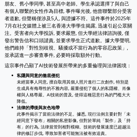
朋友、舊小學同學, 甚至高中老師。學生承認選擇了與自己
有個人聯繫的女性作為目標, 事件曝光後, 他曾聯繫部分受害
者道歉, 但聲稱僅涉及5人, 與證據不符。這件事件於2025年
7月在社交媒體上被三名香港大學學生揭露, 迅速引起公眾關
注。受害者向大學投訴, 要求嚴懲, 但大學經法律諮詢後, 僅
發出警告信和口頭譴責, 並要求學生正式道歉。據大學聲明,
他們維持「對性別歧視、騷擾或不當行為的零容忍政策」,
並承諾進一步審查事件, 必要時採取額外行動。
這宗事件凸顯了AI技術發展所帶來的多重倫理與法律困境：
私隱與同意的徹底侵犯
未經當事人同意, 擅自取用其個人照片進行二次創作, 特別是
生成具有侮辱性的不雅內容, 嚴重侵犯了個人的私隱權、肖像
權與人格尊嚴。AI技術的普及, 使得這種惡意行為的門檻大大
降低。
法律的滯後與灰色地帶
此事件揭示了當前法律的不足。據悉, 現行法例主要針對「未
經同意下發布」相關的私密影像, 但對於單純「製作」及「持
有」的行為, 法律規管則相對模糊。技術的發展速度已超越法
律的修訂步伐, 導致加害者可能無法被有效追責。