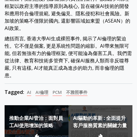
框架以政府主導的指導原則為核心, 旨在確保AI技術的開發
和應用符合倫理規範, 避免偏見、隱私侵犯和社會風險。新
加坡的策略不僅限於國內, 還影響區域如東盟（ASEAN）的
AI政策。
總括而言, 香港大學AI生成裸照事件, 揭示了AI倫理的緊迫
性。它不僅是個案, 更是系統性問題的縮影。AI帶來無限可
能, 但若無強有力的倫理框架, 便可能淪為傷害工具。我們需
從法律、教育和技術多管齊下, 確保AI服務人類而非反噬尊
嚴, 只有這樣, AI才能真正成為進步的助力, 而非倫理的隱
患。
Tagged:
AI
AI倫理
PCM
不雅照事件
Post
推動企業AI管治：面對員
AI驅動的革新 : 全面提升
navigation
工AI使用增加的策略
客戶服務質素的關鍵力量