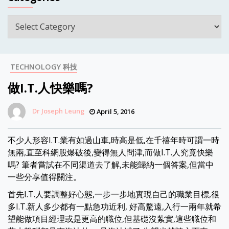
Categories
TECHNOLOGY 科技
做I.T.人快樂嗎?
Dr Joseph Leung
April 5, 2016
不少人形容I.T.業有如過山車,時高是低,在千禧年時可謂一時
無兩,直至科網股爆破後,變得無人問津,而做I.T.人究竟快樂
嗎? 筆者嘗試在不同渠道去了解,未能歸納一個答案,但當中
一些分享值得關注。
首先I.T.人要調整好心態,一步一步地實現自己的職業目標,很
多I.T.新人多少都有一點急功近利, 好高騖遠,入行一兩年就希
望能做項目經理或是更高的職位,但基礎沒紮實,這些職位和