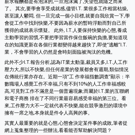
薪水報酬都是有泡沫的,一旦泡沫滅了,失望也就隨之而來
了。 其次,要學會享受成就感,儘管I.T. 業很多工作相當枯燥,
甚至讓人鬱悶, 但一旦完成一個小目標,就要自我欣賞一下,學
會從工作中找到快樂,不要因為薪水的暫時浮動而對自己所
獲得的成就表示懷疑。 此外, I.T.人要保持快樂的心態,養成
主動學習的習慣,不要把學習當作保住飯碗的負擔,要知道現
在的知識更新在各個行業都變得越來越快了,即使“逃離”I.T.
業，不會學習的人仍然是會時刻面臨被淘汰的危機。
此外不少I.T.報告分析,認為IT業太動蕩,裁員又多,I.T.人工作
壓力大,所以不快樂,但任何産業的發展都會有週期,類似情況
在傳統行業亦存在。近期一項“工 作幸福指數調查”顯示：半
數職場人感覺工作不幸福,只有不到10%的人工作幸福感較
高,可見對工作不滿意是一個普遍現象;而屬於I.T.業的互聯網
和電子商務 排在了不同行業最容易感受幸福的第三位。看
來,工作壓力大不一定就代表不快樂,能在競爭激烈的環境中
擁有一席之地,本身就是件令人高興的事。
其實人最重要的就是心態,心態會決定某件事的成敗,筆者從
網上蒐集整理的一些辦法,看看能否幫助解決問題？