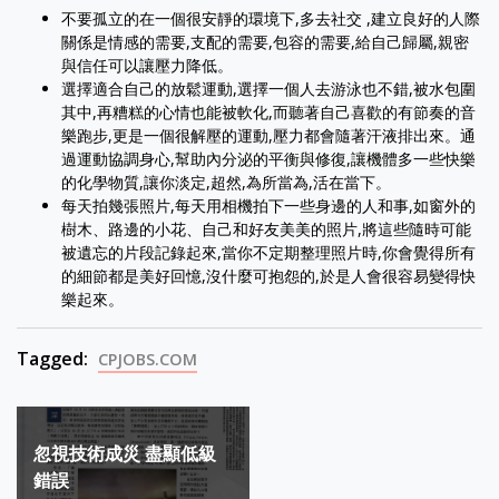
不要孤立的在一個很安靜的環境下,多去社交 ,建立良好的人際
關係是情感的需要,支配的需要,包容的需要,給自己歸屬,親密
與信任可以讓壓力降低。
選擇適合自己的放鬆運動,選擇一個人去游泳也不錯,被水包圍
其中,再糟糕的心情也能被軟化,而聽著自己喜歡的有節奏的音
樂跑步,更是一個很解壓的運動,壓力都會隨著汗液排出來。通
過運動協調身心,幫助內分泌的平衡與修復,讓機體多一些快樂
的化學物質,讓你淡定,超然,為所當為,活在當下。
每天拍幾張照片,每天用相機拍下一些身邊的人和事,如窗外的
樹木、路邊的小花、自己和好友美美的照片,將這些隨時可能
被遺忘的片段記錄起來,當你不定期整理照片時,你會覺得所有
的細節都是美好回憶,沒什麼可抱怨的,於是人會很容易變得快
樂起來。
Tagged:
CPJOBS.COM
Post
忽視技術成災 盡顯低級
navigation
錯誤