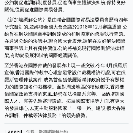
公約將促進調解制度發展,促進商事主體解決糾紛,保持良好
關係,從而促進國際貿易發展。
《新加坡調解公約》是由聯合國國際貿易法委員會歷時四年
研究擬訂的,並經聯合國大會會議於2018年12月審議通過,公
約旨在解決國際商事調解達成的和解協定的跨境執行問題。
在通過公約的決議中,聯合國大會表示,調解在友好解決國際
商事爭議上具有獨特價值,公約將補充現行國際調解法律框
架,有助於發展和諧的國際經濟關係。
至於香港在國際仲裁的發展亦出現一些突破,今年4月俄羅斯
宣佈,香港國際仲裁中心獲頒發常設仲裁機構許可證,可在俄
羅斯管理仲裁案件,成為首個獲俄羅斯聯邦政府授予有關權
力的國際知名仲裁機構。面對周邊地區的積極進取,香港要
借國家政策支持的東風,趁勢在法律體系完善、吸納培訓國
際人才、完善先進審理設施、拓展國際市場等方面,有更大
的發展雄心,以更主動服務國家「一帶一路」建設,擴大香港
在調解、仲裁等法律服務上的領先優勢。
Tagged:
仲裁
新加坡調解公約