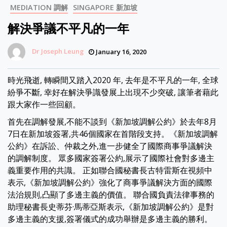
MEDIATION 調解
SINGAPORE 新加坡
解決爭議不平凡的一年
Dr Joseph Leung
January 16, 2020
時光飛逝, 轉瞬間又踏入2020 年, 去年是不平凡的一年, 全球
紛爭不斷, 幸好在解決爭識發展上出現不少突破, 讓筆者藉此
跟大家作一些回顧。
首先在調解發展,不能不談到《新加坡調解公約》於去年8月
7日在新加坡簽署,共46個國家在首階段支持。《新加坡調解
公約》在訴訟、仲裁之外,進一步健全了國際商事爭議解決
的調解制度。 眾多國家簽署公約,展示了國際社會對多邊主
義重要作用的共識。 正如聯合國秘書長古特雷斯在視頻中
表示,《新加坡調解公約》強化了商事爭議解決方面的國際
法治規則,凸顯了多邊主義的價值。 聯合國負責法律事務的
助理秘書長史蒂芬·馬蒂亞斯表示,《新加坡調解公約》是對
多邊主義的支援,簽署儀式的成功舉辦是多邊主義的勝利。