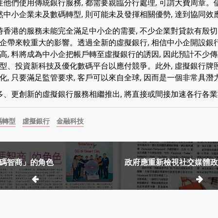
以往他們使用傳統銀行服務, 都需要親臨分行處理, 可謂大費周章
若然中小企業未及數碼轉型, 則可能未及發揮相關優勢, 達到協同效
現時香港的服務未能完全滿足中小企的需要, 不少企業對貸款有殷切
企帶來較重大的影響。透過全新的虛擬銀行, 相信中小企開設銀
高, 料將成為中小企把帳戶轉至虛擬銀行的誘因, 因此預計不少
型、投資新科技及優化數碼平台以應付競爭。此外, 虛擬銀行牌照
化, 只要滿足監管要求, 客戶可以來自全球, 因而是一個非常具
更多、更創新的虛擬銀行服務相繼推出, 將直接或間接加速各行各
碼轉型
虛擬銀行
金融科技
碼智商」的角色
政府應重新檢視社交媒體政
ion