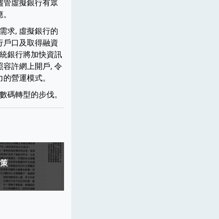
。儘管虛擬銀行有眾
應。
需求, 虛擬銀行的
行戶口及取得融資
傳統銀行將加快資訊
容許網上開戶, 令
潛力的營運模式。
業數碼轉型的步伐。
策