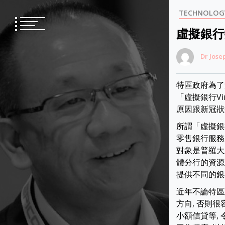
Skip
TECHNOLOG
to
content
虛擬銀行
Dr Jose
特區政府為了
「虛擬銀行Vi
原因跟新冠狀
所謂「虛擬銀行
零售銀行服務,
對象是普羅大
體分行的資源
提供不同的銀
近年不論特區政
方向, 否則
小額信貸等,