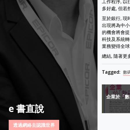
工作程序, 
多好處, 但
至於銀行, 
出現將為中小
的機會將會提
科技及系統轉
業務變得全球
總結, 隨著
Tagged:
數
Post
企業於「數
navigat
e 書直說
透過網絡去認識世界