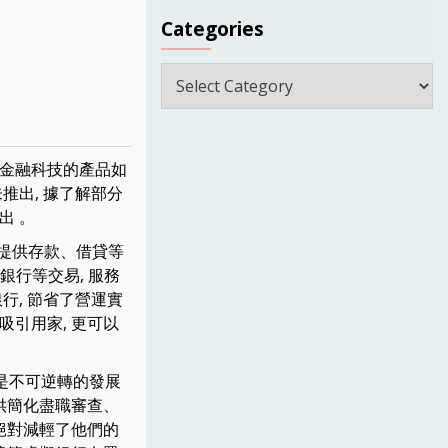
Categories
Categories
關金融科技的產品如
未推出, 據了解部分
出 。
, 提供存款、借貸等
上銀行等交易, 服務
行, 節省了營運實
吸引用家, 更可以
n」是不可逆轉的發展
提供簡化盡職審查、
 絕對減輕了他們的