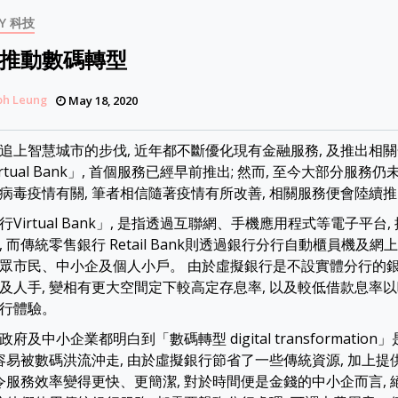
Y 科技
推動數碼轉型
ph Leung
May 18, 2020
追上智慧城市的步伐, 近年都不斷優化現有金融服務, 及推出相
rtual Bank」, 首個服務已經早前推出; 然而, 至今大部分服務仍
病毒疫情有關, 筆者相信隨著疫情有所改善, 相關服務便會陸續推
Virtual Bank」, 是指透過互聯網、手機應用程式等電子平台
 而傳統零售銀行 Retail Bank則透過銀行分行自動櫃員機及網
眾市民、中小企及個人小戶。 由於虛擬銀行是不設實體分行的銀
及人手, 變相有更大空間定下較高定存息率, 以及較低借款息率以
行體驗。
府及中小企業都明白到「數碼轉型 digital transformatio
很容易被數碼洪流沖走, 由於虛擬銀行節省了一些傳統資源, 加上
 令服務效率變得更快、更簡潔, 對於時間便是金錢的中小企而言,