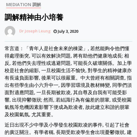
MEDIATION 調解
調解精神由小培養
Dr Joseph Leung
July 3, 2020
常言道：「青年人是社會未來的棟梁」, 若然能夠令他們懂
得處理衝突, 可以有效解決問題, 將有助他們健康地成長; 相
反, 若他們失去理性或逃避問題, 可能長久破壞關係。加上學
校是社會的縮影, 一旦校園生活不愉快, 對學生的精神健康亦
有長遠負面影響, 後果可以很嚴重。中大曾經有相關調查, 指
出有些學生由小六升中一, 因學習環境及教材轉變, 同學們須
面對適應問題, 一旦長期被欺凌, 其自尊及自我有可能受影
響, 出現抑鬱徵狀; 然而, 若結識行為有偏差的朋輩, 或受校園
氣氛等危機因素影響下便成為欺凌者, 故此建立和諧的朋輩
及校園氣氛, 尤其重要。
近日出現不少中學及小學發生校園欺凌的事件, 引起了社會
的廣泛關注。有學者稱, 長期受欺凌學生會出現憂鬱徵狀, 建