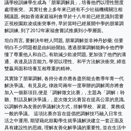
議學校訓練學生成為「朋輩調解員」, 培養他們以理性態度
處理衝突。 其實社會上多年來已經有不少社福機構關注相
關議題, 例如香港家庭福利會早於十八年前已經意識到需要
正視校園欺凌或衝突事件, 早於當時已經展開中學的朋輩調
解訓練, 到了2012年家福會嘗試推廣到小學層面。
坦白而言, 要解決年輕人問題, 朋輩調解並非神丹妙藥; 但要
明白不少問題都是由糾紛開始, 透過朋輩調解能夠令他們學
懂了尊重他人和自己, 有助減少欺凌問題, 更加強了他們的溝
通、表達及語言能力, 學習以理性、和平方法解決衝突, 締造
雙贏局面和培養互相尊重的精神。
其實除了朋輩調解, 各持分者亦應各盡所能去教導年青一代
解決爭議。有見及此, 律政司兩年一度舉辦的調解周亦將會
加入一個新項目,便是「調解徵文比賽」, 主題為「調解︰聆
聽、對話及解決爭議」, 是次徵文比賽旨在提高公眾的意識,
以調解作為友善的爭議解決方式 , 排解學校、家庭、業務或
一般的爭議。 這項比賽亦旨在提倡把調解技巧融入日常生
活之中運用, 期望藉此鼓勵學生就爭議解決建立一套正面及
具有建設性的思維, 理解友善化解爭議的重要性, 並在生活中