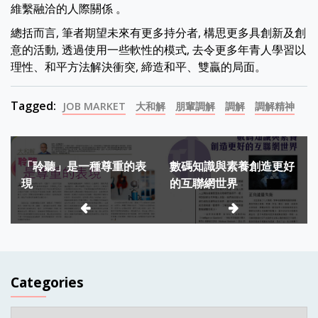
維繫融洽的人際關係 。
總括而言, 筆者期望未來有更多持分者, 構思更多具創新及創
意的活動, 透過使用一些軟性的模式, 去令更多年青人學習以
理性、和平方法解決衝突, 締造和平、雙贏的局面。
Tagged:
JOB MARKET
大和解
朋輩調解
調解
調解精神
Post
「聆聽」是一種尊重的表
數碼知識與素養創造更好
navigation
現
的互聯網世界
Categories
Categories