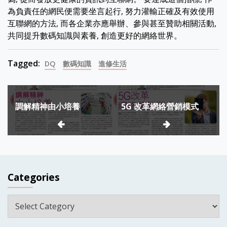
為負責任的網民便需要坐言起行, 努力灌輸正確及有效使用
互聯網的方法, 而各企業亦應舉辦、參與甚至贊助相關活動,
共同提升數碼知識與素養, 創造更好的網絡世界。
Tagged:
DQ
數碼知識
進修生活
Post
調解精神由小培養
5G 改革網絡營銷模式
navigation
Categories
Categories