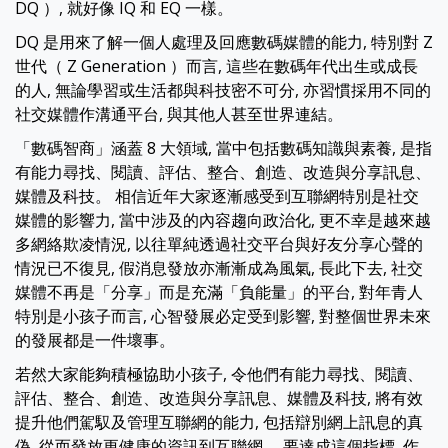
DQ ）, 就好像 IQ 和 EQ 一樣。
DQ 是用來了解一個人處理及回應數碼媒體的能力, 特別對 Z
世代（ Z Generation ）而言, 這些在數碼年代出生或成長
的人, 無論學習或生活都與科技密不可分, 亦習慣採用不同的
社交媒體作溝通平台, 與其他人甚至世界連結。
「數碼智商」涵蓋 8 大領域, 當中包括數碼知識與素養, 是指
有能力尋找、閱讀、評估、整合、創造、改造與分享訊息、
媒體及科技。 相信近年大家逐漸感受到互聯網特別是社交
媒體的影響力, 當中涉及的內容趨向政治化, 更不幸是越來越
多網絡欺凌情況, 以往單純透過社交平台與好友分享心聲的
情況已不復見, 假消息發放亦漸漸成為風氣, 長此下去, 社交
媒體不再是「分享」而是充滿「負能量」的平台, 對年青人
特別是小孩子而言, 心智發展必定受到影響, 對整個世界未來
的發展都是一件壞事。
若然大家能夠積極協助小孩子, 令他們有能力尋找、閱讀、
評估、整合、創造、改造與分享訊息、媒體及科技, 將有效
提升他們駕馭及管理互聯網的能力, 包括辯別網上訊息的真
偽, 從而發放更健康的資訊到互聯網。 要達成這個指標, 作