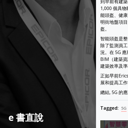
到早前有建築
1,000 個
能頭盔、健康
明街地盤項目實
盔。
智能頭盔是整
除了監測員工
況。在 5G 
BIM（建築資
建築效率及準
正如早前Eri
展和提高工作
總結, 5G 
Tagged:
5G
e 書直說
Post