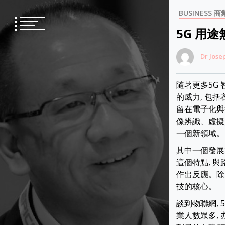
Skip
BUSINESS 商
to
content
5G 用
Dr Jose
隨著更多5G
的威力, 包
留在電子化與行
像辨識、虛擬
一個新領域。
其中一個發展
這個特點, 
作出反應。除
技的核心。
談到物聯網,
業人數眾多,