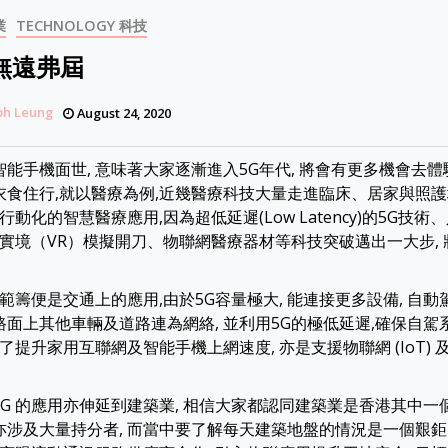
業
TECHNOLOGY 科技
途無遠弗屆
ph Leung
August 24, 2020
 智能手機面世, 意味著大家逐漸進入5G年代, 將會有更多機會去
括衣食住行,就以醫療為例,近幾醫療科技大量走進臨床、居家與照護
動化的智慧醫療應用,因為超低延遲(Low Latency)的5G技術
實境（VR）模擬開刀、物聯網醫療器材等科技突破邁出一大步,
範籌便是交通上的應用,由於5G容量極大, 能連接更多設備, 自
與路面上其他車輛及道路連為網絡, 並利用5G的極低延遲,確保自
了提升家用互聯網及智能手機上網速度, 亦是支援物聯網 (IoT)
 5G 的應用亦伸延到建築業, 相信大家都認同建築業是香港其中一
 亦涉及大量持分者, 而當中要了解每天建築地盤的情況是一個艱鉅