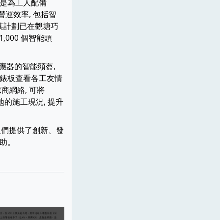
標是為工人配備
營運效率, 包括智
其計劃已在觀塘巧
,000 個智能頭
應器的智能頭盔,
儀錶板查看各工友情
應商網絡, 可將
地的施工現況, 提升
為人們提供了創新、發
幫助。