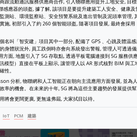
商跟流動通訊服務供應商合作, 引入物聯應用提升工地安全, 目
具物聯感應器的頭盔, 據了解, 該項目是要提升建築工人安全、健康及
監測站、環境監察站、安全預警系統及進出管制及泥頭車管理, 
施, 初部引入了約 260 個智能頭盔, 隨著項目發展, 最終會採用 1
個名叫「智安建」項目其中一部分, 配備了 GPS 、心跳及體温感
的身體狀況外, 員工跌倒時亦會向系統發出警報, 管理人可透過
應用方面, 地盤引入了 5G 存取點, 透過平板電腦連接到 5G 服務供
訊模型）直接在平板上顯示, 讓管理人以 AR 形式核對 BIM 與工
確性。
csson 分析, 物聯網和人工智能正在朝向主流應用方面發展, 並
效率的機會。在未來的十年, 5G 將為這些主要趨勢的發展提供
的應用將會更闊更廣, 更無遠弗屆, 大家拭目以待。
IoT
PCM
建築