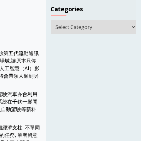
Categories
Categories
體驗第五代流動通訊
場域,讓原本只停
、人工智慧（AI）影
 將會帶領人類到另
動駕駛汽車亦會利用
駕系統在千鈞一髮間
 及自動駕駛等新科
個經濟支柱, 不單同
的任務, 筆者留意