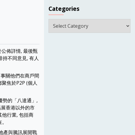
Categories
Categories
公佈詳情, 最後甄
安排持不同意見, 有人
 事關他們在商戶間
聚焦於P2P (個人
優勢的「八達通」,
力拓展香港以外的市
他行業, 包括商
在。
基地產與騰訊展開戰