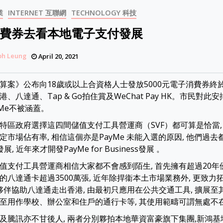
業
INTERNET 互聯網
TECHNOLOGY 科技
費券去看本地電子支付發展
ph Leung
April 20, 2021
算案》公布向18歲或以上合資格人士發放5000元電子消費券終於
、八達通、Tap & Go拍住賞及WeChat Pay HK。市民對此
yMe不被涵蓋。
特區政府選擇這四間儲值支付工具營運商（SVF）都可算是恰當,
市場佔有率, 相信這個亦是PayMe 未能入選的原因, 他們過去都
展, 近年來才開發PayMe for Business發展 。
值支付工具營運商相信大家都不會感到陌生, 首先擁有超過20年
的八達通卡超過3500萬張, 近年除捍衞本土市場業務外, 更致
作夥伴協助八達通走出香港, 由最初只應用在公共交通工具, 擴展至其
至用作學校、辦公室和住戶的通行卡等, 其使用範疇可謂無處不
及騰訊亦不甘後人, 兩者分別夥拍本地華資富豪旗下集團,新鴻