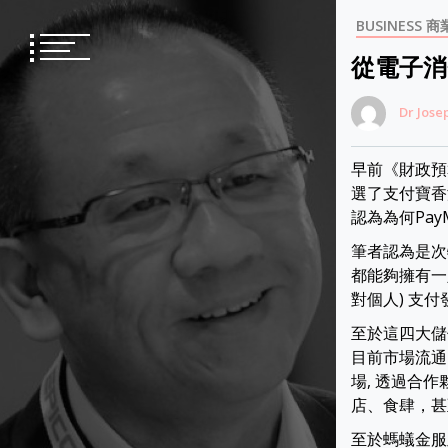
Skip
BUSINESS 商
to
content
從電子消
Dr Jose
早前《財政預
選了支付寶香港
認為為何Pa
筆者認為是次
都能夠擁有一定
對個人) 支付發
至於這四大儲
目前市場流通
場, 透過合
店、食肆，甚
至於螞蟻金服