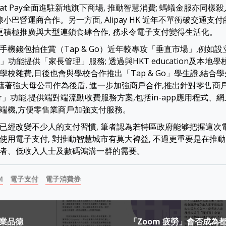
hat Pay全面進駐新地旗下商場, 推動智慧消費; 螞蟻金服亦同
線小巴營運商合作。另一方面, Alipay HK 近年不單衝破交通支
 更積極推廣與大型連鎖食肆合作, 務求令電子支付變得生活化。
手機錢包拍住賞（Tap & Go）近年較專攻「垂直市場」,例如設
ter」功能提供「家長管理」服務; 透過與HKT education及本地
學校雜費,日後也會與學校合作推出「Tap & Go」學生證,結合
Go 藉著強大母公司作為後盾, 進一步加強商戶合作,推出針對零售商
tner」功能,提供端對端流動收費服務方案,包括in-app應用程式、網上
端機,方便零售業商戶加強支付服務。
已經改變不少人的支付習慣, 筆者認為若特區政府能够把握這次電
使用電子支付, 對推動智慧城市有莫大裨益, 不過更重要是在推動
者、低收入人士及數碼鴻溝一群的需要。
M
電子支付
電子消費券
業品德
「Zoom 疲勞」會否成為