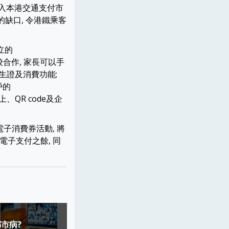
樣殺入本港交通支付市
付的缺口, 令港鐵乘客
立的
學校合作, 家長可以手
學生證及消費功能;
戶的
、QR code及企
子消費券活動, 將
電子支付之餘, 同
都市病?