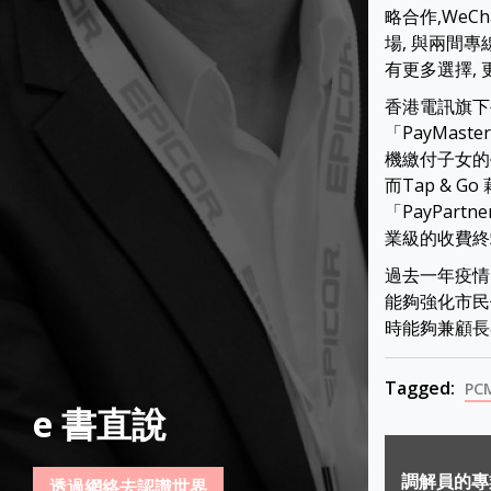
略合作,WeC
場, 與兩間專
有更多選擇,
香港電訊旗下
「PayMas
機繳付子女的
而Tap & 
「PayPar
業級的收費終
過去一年疫情
能夠強化市民
時能夠兼顧長
Tagged:
PC
e 書直說
Post
調解員的專
透過網絡去認識世界