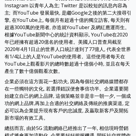
Instagram 以青年人為主; Twitter 是以較短的訊息內容為
主; 而YouTube 發展最快, 是繼Google之後的第二大搜尋引
擎, 在YouTube上, 每個月有超過十億的獨立訪客, 每天則有
超過3000萬的使用者, 亦造就YouTuber 及網紅應運而生。
根據YouTube新聞中心的統計資料顯示, YouTube在2020
年已經擁有超過20億名的使用者。美國人口普查局截至
2020年4月1日止的世界人口統計達到了77億人, 代表全世界
有1/4以上的人是YouTube的使用者。這些使用者每天在
YouTube上觀看影片的總時數超過十億個小時, 並且在每天
產生了數十億個觀看次數。
企業必須在這方面花一點功夫, 因為每個社交網絡媒體都存
在一些獨特的文化, 若選擇錯誤便會事倍功半。企業還要開
始建立自己的網上品牌, 這個策略並非是非一朝一夕, 一個成
功的網上品牌,再加上合適的社交網絡及傳統的推廣渠道, 定
必可以為企業提升現有客戶的忠誠度, 及贏取新客戶及開拓
新市場的有效工具。
總括而言, 由於5G 流動網絡已經推出了一年, 相信現時營銷
模式將會更加流動化, 企業要好好把握機遇, 開拓社交媒體作