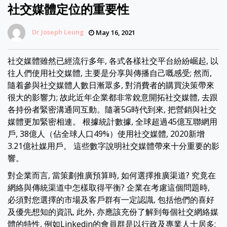
社交媒體定位的重要性
Dr Joseph Leung
May 16, 2021
社交媒體雖然已經流行多年, 各式各樣社交平台紛紛崛起, 以
往人們使用社交媒體, 主要是分享與傳播自己嘅感受; 然而,
隨着參與社交媒體人數日漸眾多, 對消費者的購買決策帶來
很大的影響力; 故此近年企業都非常銳意開拓社交媒體, 去跟
各持份者緊密溝通同互動。隨著5G時代到來, 把營銷與社交
媒體更加緊密相連。 根據統計數據, 全球超過45億互聯網用
戶, 38億人（佔全球人口49%）使用社交媒體, 2020新增
3.21億社媒用戶。 這些數字說明社交媒體帶來十分重要的影
響。
對企業而言, 當策劃推廣預算時, 如何選擇推廣渠道? 究竟在
網絡與傳統渠道中怎樣取得平衡? 企業在考慮這個問題時,
必須對您選擇的市場及客戶群有一定認識, 包括他們的喜好
及優先想知的資訊, 此外, 亦應該充份了解到每個社交網絡媒
體的特性, 例如Linkedin的會員群是以行政及專業人士居多;