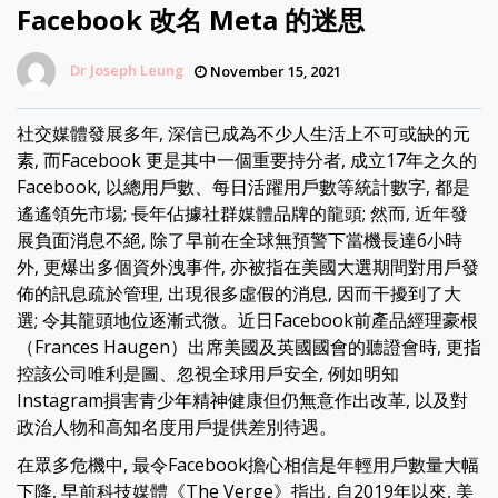
Facebook 改名 Meta 的迷思
Dr Joseph Leung
November 15, 2021
社交媒體發展多年, 深信已成為不少人生活上不可或缺的元
素, 而Facebook 更是其中一個重要持分者, 成立17年之久的
Facebook, 以總用戶數、每日活躍用戶數等統計數字, 都是
遙遙領先市場; 長年佔據社群媒體品牌的龍頭; 然而, 近年發
展負面消息不絕, 除了早前在全球無預警下當機長達6小時
外, 更爆出多個資外洩事件, 亦被指在美國大選期間對用戶發
佈的訊息疏於管理, 出現很多虛假的消息, 因而干擾到了大
選; 令其龍頭地位逐漸式微。近日Facebook前產品經理豪根
（Frances Haugen）出席美國及英國國會的聽證會時, 更指
控該公司唯利是圖、忽視全球用戶安全, 例如明知
Instagram損害青少年精神健康但仍無意作出改革, 以及對
政治人物和高知名度用戶提供差別待遇。
在眾多危機中, 最令Facebook擔心相信是年輕用戶數量大幅
下降, 早前科技媒體《The Verge》指出, 自2019年以來, 美