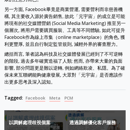
另一方面, Facebook畢竟是商業營運, 需要營利而非慈善機
構, 其主要收入源於廣告銷售, 故此「元宇宙」的成立是可能
將現有的社交媒體營銷 (Social Media Marketing) 推至另一
個層次, 將用戶需要購買服裝、工具等不同體驗, 如此可提升
Facebook作為線上市集（online marketplace）的角色, 獲
利更豐厚, 並且自行制定監管規則, 減輕外界的審查壓力。
總括而言, 筆者認為科技及社交媒體發展已經到了不可逆轉
的階段, 過去多年確實造福了人類; 然而, 亦帶來大量的負面
影響, 部分問題更是難以逆轉, 例如網絡欺凌、私隱。為了確
保未來互聯網能夠健康發展, 大眾對「元宇宙」是否應該作
出更多思考及深入認知。
Tagged:
Facebook
Meta
PCM
Post
以調解處理歧視個案
透過調解優化客戶服務
navigation