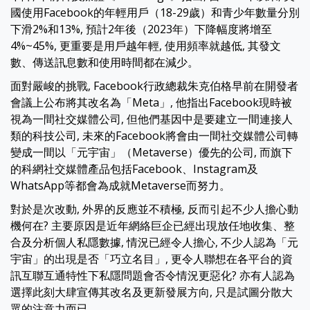
國使用Facebook的年輕用戶（18-29歲）和青少年數量分別
下滑2%和13%, 預計2年後（2023年）下降幅度將增至
4%~45%, 更重要是用戶越年輕, 使用頻率就越低, 其發文
數、傳送訊息數和使用時間都在減少。
面對嚴峻的挑戰, Facebook行政總裁朱克伯格早前在開發者
會議上公布將其改名為「Meta」, 他指出Facebook現時被
視為一間社交媒體公司, 但他們基因中是要建立一間連接人
類的科技公司, 未來的Facebook將會由一間社交媒體公司轉
變成一間以「元宇宙」（Metaverse）優先的公司, 而旗下
的科網社交媒體產品包括Facebook、Instagram及
WhatsApp等都會為成就Metaverse而努力。
對於是次改動, 外界的反應並不積極, 反而引起不少人擔心動
機何在? 主要原因是近年網絡巨企已經出現放任地收集、整
合及分析個人私隱數據, 情況已經令人擔心, 不少人認為「元
宇宙」的出現是否「巧立名目」, 更令人聯想在各平台的資
訊互聯互通特性下私隱問題會否令情況更惡化? 亦有人認為
選擇此刻大肆宣傳其改名及更新發展方向, 只是試圖分散大
眾的注意力而已。