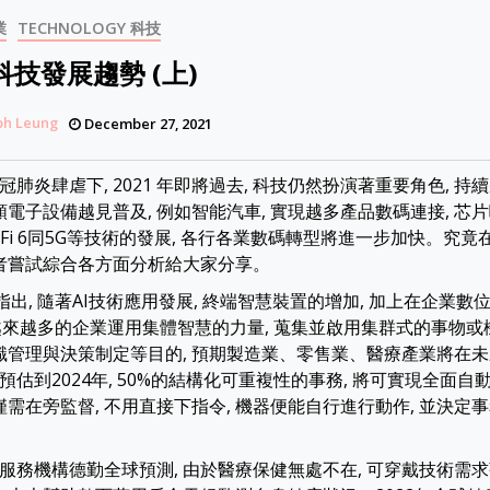
業
TECHNOLOGY 科技
年科技發展趨勢 (上)
ph Leung
December 27, 2021
肺炎肆虐下, 2021 年即將過去, 科技仍然扮演著重要角色, 持
各類電子設備越見普及, 例如智能汽車, 實現越多產品數碼連接, 
i-Fi 6同5G等技術的發展, 各行各業數碼轉型將進一步加快。究竟在
筆者嘗試綜合各方面分析給大家分享。
指出, 隨著AI技術應用發展, 終端智慧裝置的增加, 加上在企業
認為越來越多的企業運用集體智慧的力量, 蒐集並啟用集群式的事物或
知識管理與決策制定等目的, 預期製造業、零售業、醫療產業將在
估到2024年, 50%的結構化可重複性的事務, 將可實現全面自動
類僅需在旁監督, 不用直接下指令, 機器便能自行進行動作, 並決
服務機構德勤全球預測, 由於醫療保健無處不在, 可穿戴技術需