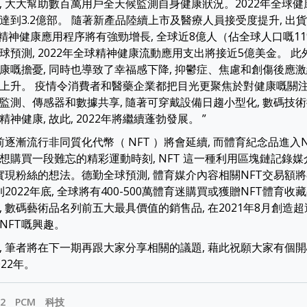
, 大大幫助數百萬用戶全天候監測自身健康狀況。2022年全球
達到3.2億部。 隨著新產品陸續上市及醫療人員接受度提升, 出
, 而精神健康應用程序將有強勁增長, 全球近8億人（佔全球人口嘅1
球預測, 2022年全球精神健康流動應用支出將接近5億美金。 此
康嘅擔憂, 同時也導致了幸福感下降, 抑鬱症、焦慮和創傷後應
上升。 疫情令消費者和醫藥企業都把目光更聚焦於對健康嘅關注
監測、傳感器和數據共享, 隨著可穿戴設備日趨小型化, 數碼技術
神健康, 故此, 2022年將繼續蓬勃發展。 ”
前逐漸流行非同質化代幣（ NFT ）將會延續, 而體育紀念品進入N
想購買一段難忘的精彩運動時刻, NFT 這一種利用區塊鏈記錄
實現粉絲的想法。德勤全球預測, 體育媒介內容相關NFT交易額將在
到2022年底, 全球將有400-500萬體育迷購買或獲贈NFT體育收
 數碼藝術品名列前五大最具價值的銷售品, 在2021年8月創造超
NFT嘅興趣。
, 筆者將在下一期再跟大家分享相關的議題, 藉此祝願大家有個
22年。
2
PCM
科技