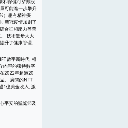
健康和保健可穿戴設
貨量可能進一步攀升
1%）患有精神疾
外, 新冠疫情加劇了
激綜合征和壓力等問
。 技術進步大大
提升了健康管理,
FT數字新時代, 相
媒介內容的獨特數字
2022年超過20
藏品。 廣闊的NFT
過1億美金收入, 激
開心平安的聖誕節及