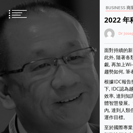
Skip
BUSINESS 商
to
content
2022 
Dr Jose
面對持續的新冠
此外, 隨著
覷, 再加上W
趨勢如何, 
根據IDC報告
下, IDC
效率, 達到
體智慧發展。預
內, 達到人
運作目標。
至於國際專業