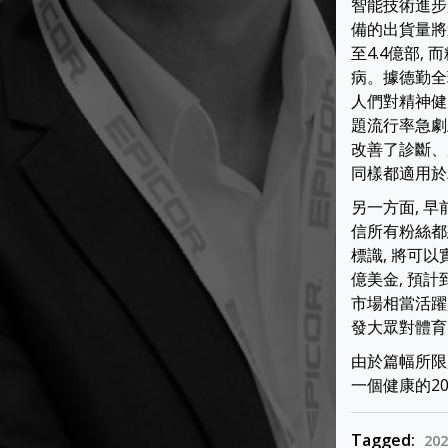
智能技術進步
備的出貨量將
至4.4億部
病。據德勤全
人們對精神健
題流行率急劇
改善了診斷、
同樣都適用於精
另一方面, 早
信所有粉絲都
標識, 將可以
億美金, 預計
市場相當活躍,
發大眾對體育
由於篇幅所限
一個健康的20
Tagged:
202