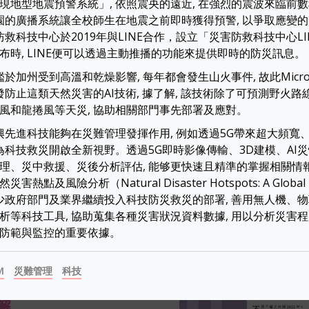
現地型地震預警系統」, 依照震央的遠近, 在強烈的震波來臨前
校園的廣播系統讓全校師生在地震之前即時獲得預警, 以爭取應變
防救科技中心於2019年與LINE合作，設立「災害防救科技中心LI
布時, LINE便可以透過主動推播的功能來提供即時的防災訊息。
鑑於加州受到高溫和乾燥影響, 每年都會發生山火事件, 故此Micro
發防止這類天然災害的AI技術, 據了解, 該技術除了可預測野火路
風和龍捲風等天災, 協助相關部門事先部署及應對。
新興先進科技能夠在災難管理發揮作用, 例如透過5G帶來超大頻寬
 為科技救災開啟全新視野。透過5G即時影像傳輸、3D建模、AI災
理、災中救援、災後分析評估, 能够更快速且精準的掌握相關情
熱點及風險分析（Natural Disaster Hotspots: A Global Ri
不少政府部門及業界繼續投入科技防災救災的部署, 善用無人機、物
析等科技工具, 協助蒐集各種災害狀況資料數據, 用以分析災害程
防範與監控的重要依據。
M
災難管理
科技