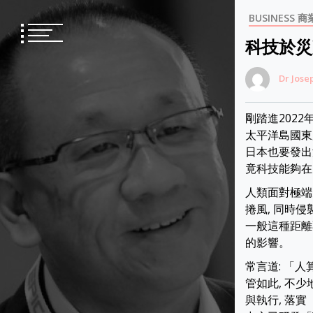
Skip
BUSINESS 商
to
content
科技於災
Dr Jose
剛踏進2022
太平洋島國東
日本也要發出
竟科技能夠在
人類面對極端
捲風, 同時侵
一般這種距離不
的影響。
常言道: 「
管如此, 不
與執行, 落