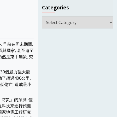
Categories
Categories
, 早前在周末期間,
與國家, 甚至遠至
仍然是束手無策, 究
約30個威力強大龍
動了超過400公里,
低傷亡, 造成最小
防災」的預測; 儘
透過科技來進行預測
院國家地震工程研究