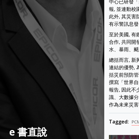
中心已研發「
報, 並連動
此外, 其災害
有示警訊息發
至於美國, 有
合作, 共同開
水、暴雨、颶
總括而言, 
連結的優勢,
括災前預防管
撰寫「世界自然災害
報告, 因此
識、大數據分
作為未來災害
Tagged:
PC
e 書直說