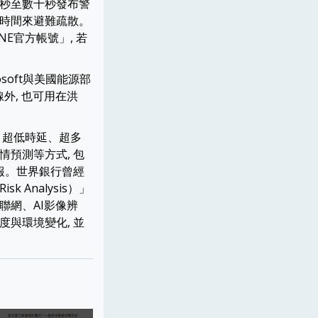
數秒至數十秒發布警
的時間來避難疏散。
NE官方帳號」, 若
soft與美國能源部
線外, 也可用在洪
、超低時延、超多
情預測等方式, 包
報。世界銀行曾經
sk Analysis）」
聯網、AI影像辨
度與環境變化, 並