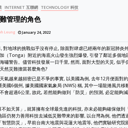
業
INTERNET 互聯網
TECHNOLOGY 科技
難管理的角色
ph Leung
January 24, 2022
年, 對地球的挑戰似乎沒有停止, 除面對肆虐已經兩年的新冠肺炎外
加（Tonga）附近的海底火山發生強烈爆發, 引發了鄰近多個地區
海嘯警告。儘管科技發展一日千里, 然而, 面對大型的天災, 似乎
天然災難擔當甚麼角色?
天氣越來越頻密已是不爭的事實, 以美國為例, 去年12月便面對
襲美國6個州, 據美國國家氣象局 (NWS) 稱, 其中一場龍捲風共移
會超過6公里, 故此, 若然能夠做到「防災」的預測, 必定能夠減
人算不如天算」, 就算擁有全球最先進的科技, 亦未必能夠確保做到「
少地區仍努力善用科技去減低災難帶來的影響, 以台灣為例, 他們
實「智慧防災」, 早前台南大地震與花蓮大地震等, 他們實驗研究