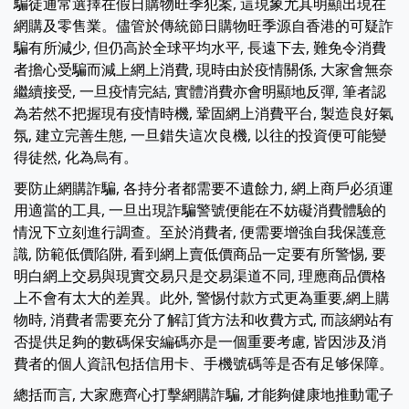
騙徒通常選擇在假日購物旺季犯案, 這現象尤其明顯出現在
網購及零售業。儘管於傳統節日購物旺季源自香港的可疑詐
騙有所減少, 但仍高於全球平均水平, 長遠下去, 難免令消費
者擔心受騙而減上網上消費, 現時由於疫情關係, 大家會無奈
繼續接受, 一旦疫情完結, 實體消費亦會明顯地反彈, 筆者認
為若然不把握現有疫情時機, 鞏固網上消費平台, 製造良好氣
氛, 建立完善生態, 一旦錯失這次良機, 以往的投資便可能變
得徒然, 化為烏有。
要防止網購詐騙, 各持分者都需要不遺餘力, 網上商戶必須運
用適當的工具, 一旦出現詐騙警號便能在不妨礙消費體驗的
情況下立刻進行調查。至於消費者, 便需要增強自我保護意
識, 防範低價陷阱, 看到網上賣低價商品一定要有所警惕, 要
明白網上交易與現實交易只是交易渠道不同, 理應商品價格
上不會有太大的差異。此外, 警惕付款方式更為重要,網上購
物時, 消費者需要充分了解訂貨方法和收費方式, 而該網站有
否提供足夠的數碼保安編碼亦是一個重要考慮, 皆因涉及消
費者的個人資訊包括信用卡、手機號碼等是否有足够保障。
總括而言, 大家應齊心打擊網購詐騙, 才能夠健康地推動電子