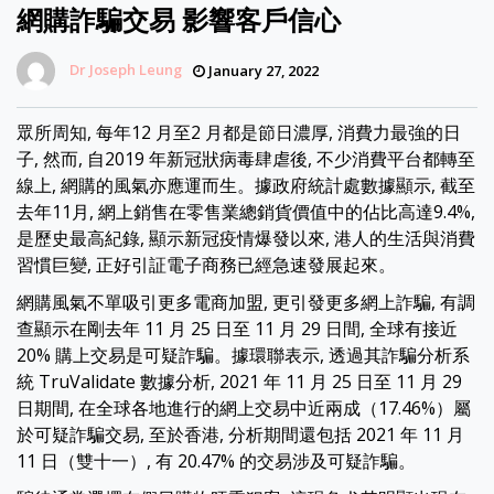
網購詐騙交易 影響客戶信心
Dr Joseph Leung
January 27, 2022
眾所周知, 每年12 月至2 月都是節日濃厚, 消費力最強的日
子, 然而, 自2019 年新冠狀病毒肆虐後, 不少消費平台都轉至
線上, 網購的風氣亦應運而生。據政府統計處數據顯示, 截至
去年11月, 網上銷售在零售業總銷貨價值中的佔比高達9.4%,
是歷史最高紀錄, 顯示新冠疫情爆發以來, 港人的生活與消費
習慣巨變, 正好引証電子商務已經急速發展起來。
網購風氣不單吸引更多電商加盟, 更引發更多網上詐騙, 有調
查顯示在剛去年 11 月 25 日至 11 月 29 日間, 全球有接近
20% 購上交易是可疑詐騙。據環聯表示, 透過其詐騙分析系
統 TruValidate 數據分析, 2021 年 11 月 25 日至 11 月 29
日期間, 在全球各地進行的網上交易中近兩成（17.46%）屬
於可疑詐騙交易, 至於香港, 分析期間還包括 2021 年 11 月
11 日（雙十一）, 有 20.47% 的交易涉及可疑詐騙。