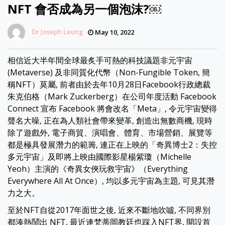
NFT 會否成為另一個泡沫?￼
Dr Joseph Leung
May 10, 2022
相信近大半年間全球最炙手可熱的科技議題非元宇宙
(Metaverse) 及非同質化代幣（Non-Fungible Token, 簡
稱NFT）莫屬, 前者由於去年10月28日Facebook行政總裁
朱克伯格（Mark Zuckerberg）在公司年度活動 Facebook
Connect 宣布 Facebook 將會改名「Meta」, 令元宇宙變得
聲名大噪, 正在為人類社會帶來變革, 創造出無數商機, 現時
除了遊戲外, 電子商貿、演唱會、體育、市場營銷、展覽等
都是極具發展潛力的範籌, 連正在上映的「奇異博士2：失控
多元宇宙」及即將上映由國際影星楊紫瓊（Michelle
Yeoh）主演的《奇異女俠玩救宇宙》（Everything
Everywhere All At Once）, 均以多元宇宙為主題, 可見其潛
力之大。
至於NFT自從2017年面世之後, 近來不斷地吹噓, 不同界別
都湊熱鬧出 NFT, 最近連梵蒂岡教廷也踩入NFT界, 開設首