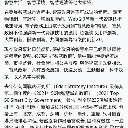
智慧生活、智慧環境、智慧經濟等七大領域。
在發展智慧城市過程中, 智慧政府是不可或缺的元素。 隨著
物聯網、雲計算、移動互聯網、Web 2.0等新一代資訊技術
飛速發展, 電子政務正由電子政府到“智慧政府”轉變。 智慧
政府不僅強調新一代資訊技術的應用, 也強調以用戶創新、
大眾創新、開放創新、共同創新為特徵的創新2.0。
現今政府事務日益復雜, 傳統政府的智慧水平已經難以應付
這種新的形勢, 必須建立“智慧政府”, 當中職能包括經濟調
節、市場監管、社會管理和公共服務, 與傳統電子政務相比,
「智慧政府」具有透徹感知、快速反應、主動服務、科學決
策、以人為本等特徵。
去年伊甸園戰略研究所 （Eden Strategy Institute）發佈其
第二個年度的《2021年50強智慧城市政府》 （2021 Top
50 Smart City Government） 報告, 對全球235個城市進行
排行, 在排行榜中, 新加坡位於榜首, 而中國亦有城市上榜, 包
括上海、北京、成都、深圳、杭州、廣州、重慶, 只可惜香
港只能排名41位, 若然沒有作出適當改善, 隨時有機在下一屆
跌出 50強。 筆者藉此祝願新一屆政府投放更多資源, 聚焦推