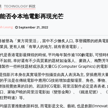
業
TECHNOLOGY 科技
能否令本地電影再現光芒
ph Leung
September 21, 2022
香港被譽為「東方荷里活」, 當中不少膾炙人口, 享譽國際的經典電
業員, 更有人稱「有華人的地方, 就有香港電影」。
代是香港電影最輝煌的時候, 平均每年製作逾100齣電影, 可惜時
不如前, 幸好還有不少高質素的題材如淪落人、麥路人、梅艷芳等;
製作一些科技題材或涉及大量CG (Computer Graphics) 的電
, 是指影片本身在真實場景中拍攝並由真人表演為主, 穿插應用大
的手法是在傳統電影中應用CG技術增加虛擬場景、角色、事物、
 增強視覺效果的目的。若談到CG電影, 荷里活製作必定是表表者,
口、家喻戶曉的荷里活電影如《變形金剛》、《鐵達尼號》、《
狂野時速》等。
揚言要推動創新科技, 而電影是文化、藝術, 也是創新(Innovation