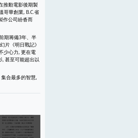
年在推動電影後期製
華創業, B.C.省
活製作公司紛沓而
（前期籌備3年、半
科幻片《明日戰記》
少心力, 更在電
, 甚至可能超出以
 集合最多的智慧,