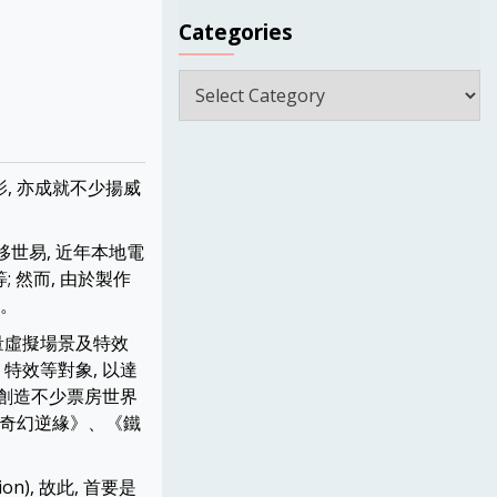
Categories
Categories
影, 亦成就不少揚威
移世易, 近年本地電
 然而, 由於製作
影。
量虛擬場景及特效
特效等對象, 以達
 創造不少票房世界
奇幻逆緣》、《鐵
), 故此, 首要是