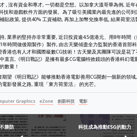
才 , 沒有資金和專才, 一切都是空想。以加拿大溫哥華為例, 近
3D科技和遊戲軟件方面的發展。為了吸引美國業內最先進的公司到溫哥
貼政策, 提供40% 工資補助, 再加上加幣兌換率低, 結果荷里
持, 業界的堅持亦非常重要, 近日投資逾4.5億港元、用8年時間
1年時間做後期製作）製作, 由古天樂傾盡全力監製的香港首部
力證香港也有人才和國際級數CG技術！古天樂及其團隊可說是花了不
中直言,《明日戰記》是擁有最多CG電腦特效鏡頭的香港科幻電影
的數量！
筆者期望《明日戰記》能够推動香港電影善用CG開創一個新的領域,
新的電影發展之路, 重現「東方荷里活」 的光芒。
mputer Graphics
eZone
創新科技
電影
不勝防
科技成為推動ESG的動力
ion