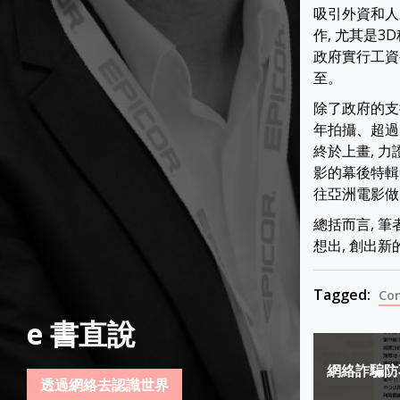
吸引外資和人
作, 尤其是
政府實行工資補
至。
除了政府的支
年拍攝、超過
終於上畫, 
影的幕後特輯
往亞洲電影做
總括而言, 
想出, 創出
Tagged:
Co
e 書直說
Post
網絡詐騙防
navigat
透過網絡去認識世界