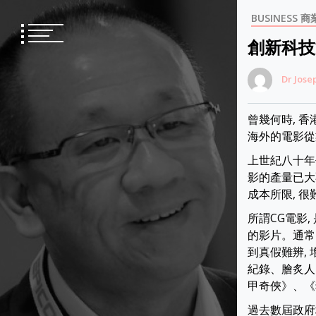
Skip
BUSINESS 商
to
content
創新科技
Dr Jose
曾幾何時, 
海外的電影從
上世紀八十年
影的產量已大
成本所限, 很難
所謂CG電影
的影片。通常
到真假難辨,
紀錄、膾炙人
甲奇俠》、《
過去數屆政府均