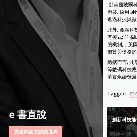
以美國戴爾科技
包裝, 採用
透過科技與數
此外, 金融科
有模式; 並
的機制,，英國
借貸與債務的
總括而言, 
等數碼科技應
落實永續發展
Tagged:
ES
Post
e 書直說
創新科技能
navigat
透過網絡去認識世界