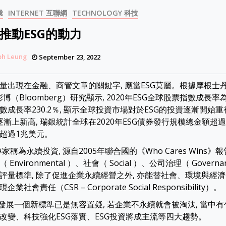
業
INTERNET 互聯網
TECHNOLOGY 科技
推動ESG的動力
ph Leung
September 23, 2022
量出現在金融、商管文章的關鍵字, 應當ESG莫屬。根據摩根士
博（Bloomberg）研究顯示, 2020年ESG全球股票指數成長率為2
成長率230.2％, 顯示全球投資市場對於ESG的投資逐漸開始重視
逐漸上新高, 瑞銀統計全球在2020年ESG債券發行規模總金額超過4
超過1兆美元。
專家稱為永續投資, 源自2005年聯合國的《Who Cares Wins》
Environmental ）、社會（ Social ）、公司治理（ Govern
評量標準, 除了促進企業永續經營之外, 亦能替社會、環境與經濟
社會責任（CSR – Corporate Social Responsibility）。
業發展一個新標準已是無容置疑, 若企業不永續就會被淘汰, 當中
改變、科技強化ESG落實、ESG投資將成主流等四大趨勢。