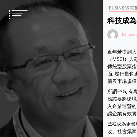
Skip
BUSINESS 商
to
content
科技成為
Dr Jose
近年若提到大
（MSCI）與彭
傳統型股票指數
面, 發行量也
債券市場規模
所謂ESG, 有
應該要將環境（ 
入企業運營的
讓企業有效實現企業
ESG成為企
改、社會氛圍