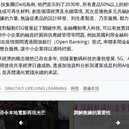
集團(Dell)為例, 他們宣示到了2030年, 所有產品50%以上的
回收或可再生材料, 創造循環經濟及永續環境, 其次是擁抱多元共
據的力量, 無論從產品的設計研發、到生產製造、乃至服務, 都
技對驅動ESG發展起了關鍵作用, 金融機制導入科技, 可以有效實
協助中小企業的融資紓困與供應鏈管理等問題, 例如英國利用金融
在疫情期間透過開放銀行（Open Banking）形式, 串聯多間
整合服務, 讓中小企業得以適時紓困。
共享經濟的概念雖然已存在多年, 但隨著數碼科技的蓬勃發展, 5G、
用使得共享經濟日趨成熟, 透過加強資料分析與運算或是利用AI做
, 並具體邁向實踐永續的承諾。
G
SINGTAO LIFELONG LEARNING
科技
進修生活
否令本地電影再現光芒
調解教練的重要性
ion