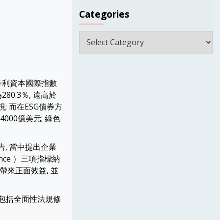
Categories
Categories
丹利資本國際指數
80.3％, 遠高於
; 而在ESG債券方
000億美元; 綠色
報告, 當中提出企業
ance ）三項指標納
帶來正面效益, 並
有包括全面性法規修