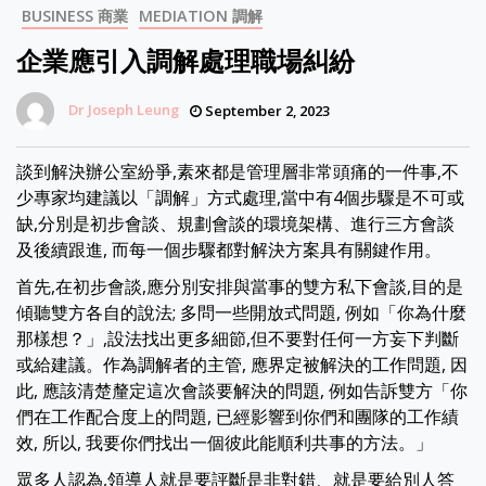
BUSINESS 商業
MEDIATION 調解
企業應引入調解處理職場糾紛
Dr Joseph Leung
September 2, 2023
談到解決辦公室紛爭,素來都是管理層非常頭痛的一件事,不
少專家均建議以「調解」方式處理,當中有4個步驟是不可或
缺,分別是初步會談、規劃會談的環境架構、進行三方會談
及後續跟進, 而每一個步驟都對解決方案具有關鍵作用。
首先,在初步會談,應分別安排與當事的雙方私下會談,目的是
傾聽雙方各自的說法; 多問一些開放式問題, 例如「你為什麼
那樣想？」,設法找出更多細節,但不要對任何一方妄下判斷
或給建議。作為調解者的主管, 應界定被解決的工作問題, 因
此, 應該清楚釐定這次會談要解決的問題, 例如告訴雙方「你
們在工作配合度上的問題, 已經影響到你們和團隊的工作績
效, 所以, 我要你們找出一個彼此能順利共事的方法。」
眾多人認為,領導人就是要評斷是非對錯、就是要給別人答