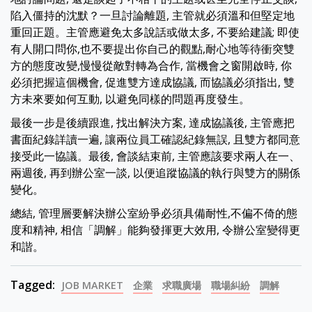
陷入僵持的沈默？一旦討論離題, 主管就必須溫和但堅定地
重回正題。主管應避免太多說話或做太多, 不要給建議; 即使
有人開口問你,也不要提出你自己的觀點,耐心地等待衝突雙
方的態度改變,慢慢從敵對轉為合作, 當機會之窗開啟時, 你
必須把握這個機會, 促進雙方達成協議, 而協議必須指出, 雙
方未來要如何互動, 以避免同樣的問題再度發生。
最後一步是後續跟進, 找出解決方案, 達成協議後, 主管應把
書面紀錄詳讀一遍, 讓兩位員工確認紀錄無誤, 且雙方都同意
接受此一協議。最後, 會談結束前, 主管應該要求兩人在一、
兩週後, 再到辦公室一談, 以便追蹤協議的執行與雙方的關係
變化。
總結, 管理層要解決辦公室紛爭必須具備耐性,不偏不倚的態
度和精神, 相信「調解」能夠發揮更大效用, 令辦公室變得更
和諧。
Tagged:
JOB MARKET
企業
求職廣場
職場糾紛
調解