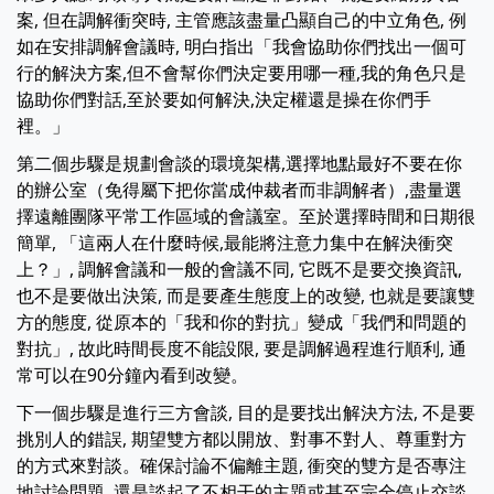
案, 但在調解衝突時, 主管應該盡量凸顯自己的中立角色, 例
如在安排調解會議時, 明白指出「我會協助你們找出一個可
行的解決方案,但不會幫你們決定要用哪一種,我的角色只是
協助你們對話,至於要如何解決,決定權還是操在你們手
裡。」
第二個步驟是規劃會談的環境架構,選擇地點最好不要在你
的辦公室（免得屬下把你當成仲裁者而非調解者）,盡量選
擇遠離團隊平常工作區域的會議室。至於選擇時間和日期很
簡單, 「這兩人在什麼時候,最能將注意力集中在解決衝突
上？」, 調解會議和一般的會議不同, 它既不是要交換資訊,
也不是要做出決策, 而是要產生態度上的改變, 也就是要讓雙
方的態度, 從原本的「我和你的對抗」變成「我們和問題的
對抗」, 故此時間長度不能設限, 要是調解過程進行順利, 通
常可以在90分鐘內看到改變。
下一個步驟是進行三方會談, 目的是要找出解決方法, 不是要
挑別人的錯誤, 期望雙方都以開放、對事不對人、尊重對方
的方式來對談。確保討論不偏離主題, 衝突的雙方是否專注
地討論問題, 還是談起了不相干的主題或甚至完全停止交談,