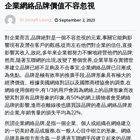
企業網絡品牌價值不容忽視
Dr Joseph Leung
September 2, 2023
對企業而言,品牌絕對是一個不容忽視的元素,事關它能夠影
響現有及潛在客戶的觀感,從而左右他們對企業的信任,直接
影響其收入,故此,多年來企業都努力不懈地經營他們的品牌;
然而,隨著互聯網的出現,改變了整個世界,企業單靠在實體世
界建立品牌已經不足夠及不合事宜,企業網絡品牌已日漸成
為焦點。品牌是極有效率的推廣手段,品牌形象具有極大的
經濟價值。根據美國網絡對話以及國際商標協會的調查,在
網絡使用個程中,有1/3的用戶會因為網絡上的品牌形象而改
變其對原有品牌形象的印象,有50%的網上購物者會受網絡
品牌的影響,進而在離線後也購買該品牌的產品,網絡品牌差
的企業,年銷售量的損失平均為22%。
所謂企業網絡品牌,是指一個企業、個人或組織在網絡建立
的一切美好產品或服務,在一般人心目中樹立的形象。網絡
品牌具兩個方面含義,一是通過互聯網手段建立起來的品牌,