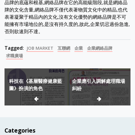
品牌的底蘊和根基,網絡品牌在它的高能級階段,就是網絡品
牌的文化含量,網絡品牌不僅代表著物質文化中的精品,也代
表著凝聚于精品內的文化,沒有文化優勢的網絡品牌是不可
能擁有市場地位的,是沒有持久度的,故此,企業切忌過份急進,
否則欲速則不達。
Tagged:
JOB MARKET
互聯網
企業
企業網絡品牌
求職廣場
Post
科技在《基層醫療健康藍
企業應引入調解處理職場
navigation
圖》扮演的角色
糾紛
Categories