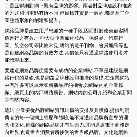
二是互聯網對網下既有品牌的影響。兩者對品牌建設和推廣
的方式和側重點有所不同,但目標其實是一致的,都是為了企
業整體形象的創建和提升。
網絡品牌是建立用戶忠誠的一種手段,因而對於改善顧客關
係是行之有效,一些大型企業如化妝品、保健品、汽車行
業、航空公司等比較常見,網站的電子刊物、會員通訊等也
是創建網絡品牌的有效方法,其價值只有通過網路使用者才
能體現出來。
要建造網絡品牌便需要有成功的企業網站,不單是建設是網
絡行銷的基礎,也是網路品牌建設和推廣的基礎,在企業網站
中有許多可以展示和傳播品牌的機會,如網站內的企業標
識、網頁上的內部網路廣告、網站內的公司介紹和企業新聞
等有關內容。
總結,企業要從品牌網站資訊結構的安排及其價值,提供到消
費者的每一個網上經歷和體驗,無不滲透出品牌所宣導的理
念和文化,這樣的網絡品牌才有生命力,才能通過電子商務走
向世界,創造世界消費者所接受的世界級品牌。文化是網絡