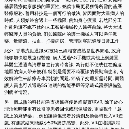
基層醫療健康服務的重要性, 並讓市民更易獲得所需的基層
醫療服務, 善用科技是一個可行的做法, 皆因面對大量病人的
時候, 人類始終會遇上一些極限, 例如身心疲累, 若然部分工
作能夠讓不眠不休的人工智能機械投入醫療前線, 將大大減
輕醫護人員的負擔, 例如醫院內的護士機械人可以勝任派
藥、量體溫、抽血、打掃病房、管理訪客記錄等日常工作。
此外, 香港流動通訊5G技術已經相當成熟是世界聞名, 政府
能够加快發展遠程醫療, 病人透過5G手機或其他上網裝置,
與醫生透過高清屏幕進行實時會診, 為行動不便或住在偏遠
地區的病人帶來便利, 特別是需要不時覆診的長期病患者, 有
效解決往來診療舟車勞頓的問題, 節省了交通所需時間, 而醫
護人員也可以通過5G 連網的智能手環等穿戴式醫療設備監
測病者情況。
另一個成熟的科技能夠支援醫療便是虛擬實境VR, 除了於心
理治療時能更有效引導患者回憶或想像場景, 更被視作「意
識上的麻醉藥」, 例如讓燒傷患者於清創及換藥時投入VR遊
戲, 有測試結果能減少50%痛楚感覺。此外, VR在培訓課程