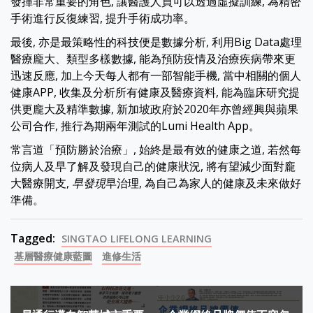
發揮非常重要的角色, 讓醫護人員可以透過虛擬訓練, 為精密
手術進行反復練習, 提升手術成功率。
最後, 亦是最策略性的科技便是數據分析, 利用Big Data處理
醫療龐大、類型多樣數據, 能為預防疫情及治療疾病帶來更
迅速反應, 加上今天每人都有一部智能手機, 當中相關的個人
健康APP, 收集及分析所有健康及醫療資料, 能為臨床研究提
供更龐大及精準數據, 新加坡政府於2020年亦曾經興與蘋果
公司合作, 推行為期兩年測試的Lumi Health App。
常言道「預防勝於治療」, 始終是最有效的健康之道, 若然每
位病人及早了解及發現自己的健康狀況, 將有望減少面對龐
大醫療開支,
早發現
早治理, 為自己為家人的健康及未來做好
準備。
Tagged:
SINGTAO LIFELONG LEARNING
基層醫療健康藍圖
進修生活
Post