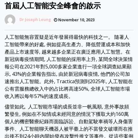
首屆人工智能安全峰會的啟示
Dr Joseph Leung
November 10, 2023
人工智能無容置疑是近年發展得最快的科技之一。 隨著人
工智能帶來的好處, 例如提高生產力、降低營運成本和加快
產品上市速度等, 越來越多企業正在廣泛應用人工智慧。在
新冠病毒疫情期間, 人工智能的採用率上升, 某間全球決策情
報公司在2021年對5,000多家企業進行一項全球調查結果顯
示, 43%的企業報告指出, 由於新冠病毒疫情, 他們的公司加
速推出人工智能。此外, Tractica預測到2025年, 人工智能在
公有雲服務總收入中的占比將高達50%, 全球人工智能市場
收入將以每年57%的速度成長。
儘管如此, 人工智能市場的成長並非一帆風順, 意外事故頻
繁發生, 例如在不知情或未經同意的情況下獲取大約160萬
個人的機密醫療紀錄而面臨訴訟、自動駕駛車禍等人身傷害
事件、人工智能聊天機器人被平臺上的不當發文破壞而在推
出後不到24小時內開始發布攻擊性推文等事件。從這些案例