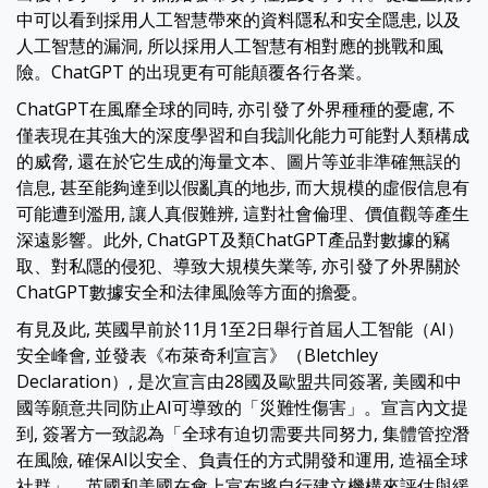
中可以看到採用人工智慧帶來的資料隱私和安全隱患, 以及
人工智慧的漏洞, 所以採用人工智慧有相對應的挑戰和風
險。ChatGPT 的出現更有可能顛覆各行各業。
ChatGPT在風靡全球的同時, 亦引發了外界種種的憂慮, 不
僅表現在其強大的深度學習和自我訓化能力可能對人類構成
的威脅, 還在於它生成的海量文本、圖片等並非準確無誤的
信息, 甚至能夠達到以假亂真的地步, 而大規模的虛假信息有
可能遭到濫用, 讓人真假難辨, 這對社會倫理、價值觀等產生
深遠影響。此外, ChatGPT及類ChatGPT產品對數據的竊
取、對私隱的侵犯、導致大規模失業等, 亦引發了外界關於
ChatGPT數據安全和法律風險等方面的擔憂。
有見及此, 英國早前於11月1至2日舉行首屆人工智能（AI）
安全峰會, 並發表《布萊奇利宣言》（Bletchley
Declaration）, 是次宣言由28國及歐盟共同簽署, 美國和中
國等願意共同防止AI可導致的「災難性傷害」。宣言內文提
到, 簽署方一致認為「全球有迫切需要共同努力, 集體管控潛
在風險, 確保AI以安全、負責任的方式開發和運用, 造福全球
社群」。英國和美國在會上宣布將自行建立機構來評估與緩