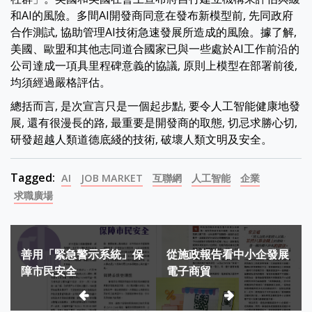
和AI的風險。多間AI開發商同意在發布新模型前, 先同政府
合作測試, 協助管理AI技術急速發展所造成的風險。據了解,
美國、歐盟和其他志同道合國家已與一些處於AI工作前沿的
公司達成一項具里程碑意義的協議, 原則上模型在部署前後,
均須經過嚴格評估。
總括而言, 是次宣言只是一個起步點, 要令人工智能健康地發
展, 還有很漫長的路, 最重要是開發商的取態, 切忌求勝心切,
研發超越人類道德底綫的技術, 破壞人類文明及安全。
Tagged:
AI
JOB MARKET
互聯網
人工智能
企業
求職廣場
Post
善用「緊急警示系統」保
從施政報告看中小企發展
navigation
障市民安全
電子商貿