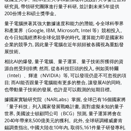
研究員, 帶領研究團隊進行量子科研, 並計劃未來5年提供
200份博士和碩士獎學金。
量子電腦挾著其強大數據速度和能力的潛能, 令全球科學界
和產業界（Google, IBM, Microsoft, Intel 等）競相投入。
在今日知識經濟和全球化競爭的時代, 運算能力即是國家和
企業的競爭力, 因此量子電腦在近年頻頻被各國視為重點發
展技術。
相比AI的爆發, 量子電腦、量子運算、量子技術所獲得的資
源自然受到排擠; 然而, 從各科技巨頭的投入, 例如英特爾
（Intel）、輝達（NVIDIA）等, 可以發現仍是不可忽視的項
目; 而AI能否跟量子電腦能有更多的整合, 讓發展AI的同時,
也帶動量子技術的發展, 也許是可以觀測的短期目標。
據國家實驗研究院（NARLabs）掌握, 全球已有16個國家將
「量子科技」列入國家發展戰略計畫, 面對虛擬未知的量子
世界, 美國波士頓顧問公司（BCG）預測, 量子運算將會在
2040年帶來8,500億美元的獲利。此外, 全球研調權威麥肯
錫調查指出, 中國大陸在10年內, 取得5,161件量子研發專利,