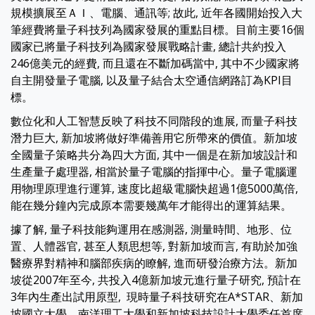
規模擴展至ＡＩ、電腦、通訊等; 故此, 近年各國開始投入大
筆經費將量子科技列為國家發展的重點目標。目前主要16個
國家已將量子科技列為國家發展戰略計畫, 總計共約投入
246億美元的經費, 而且還在不斷加碼當中, 其中不少國家將
自主開發量子電腦, 以及量子結合太空通信網路訂為KPI目
標。
數位化和人工智慧反映了科技不同階段的進展, 而量子科技
潛力巨大, 新加坡將做好準備善用它所帶來的價值。新加坡
全國量子策略共分為四大方面, 其中一個是在新加坡設計和
生產量子處理器, 相當於量子電腦的指揮中心。量子電腦運
用物理原理進行運算, 速度比超級電腦快超過1億5000萬倍,
能在幾分鐘內完成原本需要幾萬年才能得出的運算結果。
據了解, 量子科技能夠運用在感測器, 測量時間、地形、位
置、人體器官, 甚至人類思想等, 對新加坡而言, 有助於加強
醫療界對精神和腦部疾病的瞭解, 進而研發治療方法。新加
坡從2007年至今, 共投入4億新加坡元進行量子研究, 預計在
3年內生產出試用原型, 現時量子科技研究在A*STAR、新加
坡國立大學、南洋理工大學和新加坡科技設計大學委任首席