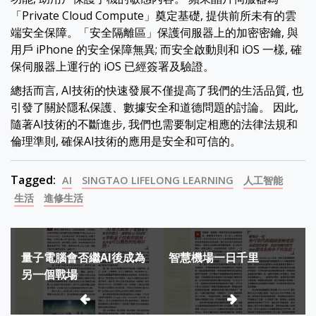
「Private Cloud Compute」奠定基礎, 提供前所未有的雲
端安全保障。「安全隔離區」保護伺服器上的加密密鑰, 與
用戶 iPhone 的安全保障無異; 而安全啟動則和 iOS 一樣, 確
保伺服器上運行的 iOS 已經簽署及驗證。
總括而言, AI技術的快速發展不僅提高了我們的生活品質, 也
引發了關於隱私保護、數據安全和道德問題的討論。 因此,
隨著AI技術的不斷進步, 我們也需要制定相應的法律法規和
倫理準則, 確保AI技術的應用是安全和可信的。
Tagged:
AI
SINGTAO LIFELONG LEARNING
人工智能
生活
進修生活
Post
量子電腦會否繼AI後成為
智慧機場一日千里
navigation
另一個戰場