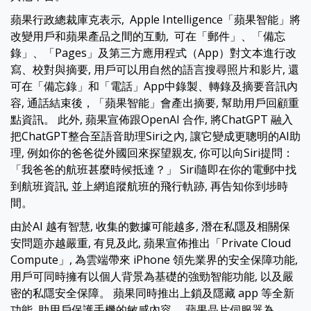
蘋果行政總裁庫克表示, Apple Intelligence「蘋果智能」將
改變用戶和蘋果產品之間的互動, 可在「郵件」、「備忘
錄」、「Pages」及第三方應用程式（App）對文本進行改
寫、校對與摘要, 用戶可以用自然的語言搜尋照片和影片, 還
可在「備忘錄」和「電話」App中錄製、轉錄及摘要音訊內
容, 通話結束後，「蘋果智能」會產出摘要, 幫助用戶回顧重
點資訊。 此外, 蘋果宣佈跟OpenAI 合作, 將ChatGPT 融入
把ChatGPT整合至語音助理Siri之內, 讓它變成更聰明的AI助
理, 例如你的爸爸從外國回來探望親友, 你可以向Siri提問：
「我爸爸的航班甚麼時候抵達？」 Siri隨即在你的電郵中找
到航班資訊, 並上網追蹤航班的飛行軌跡, 再告知你到埗時
間。
由於AI 越有智慧, 收集的數據可能越多, 潛在私隱及相關保
安問題亦越嚴重, 有見及此, 蘋果宣佈推出「Private Cloud
Compute」, 為雲端帶來 iPhone 領先業界的安全保障功能,
用戶可同時擁有以個人背景為基礎的強勁智能功能, 以及嚴
密的私隱安全保障。 蘋果同時推出上鎖及隱藏 app 等全新
功能, 助用戶保護手機的敏感內容。 蘋果晶片伺服器為