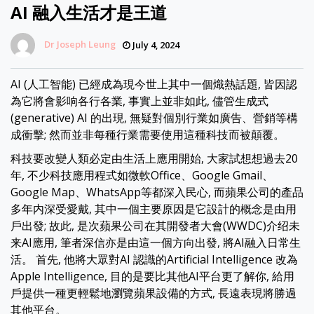
AI 融入生活才是王道
Dr Joseph Leung
July 4, 2024
AI (人工智能) 已經成為現今世上其中一個熾熱話題, 皆因認
為它將會影响各行各業, 事實上並非如此, 儘管生成式
(generative) AI 的出現, 無疑對個別行業如廣告、營銷等構
成衝擊; 然而並非每種行業需要使用這種科技而被顛覆。
科技要改變人類必定由生活上應用開始, 大家試想想過去20
年, 不少科技應用程式如微軟Office、Google Gmail、
Google Map、WhatsApp等都深入民心, 而蘋果公司的產品
多年内深受愛戴, 其中一個主要原因是它設計的概念是由用
戶出發; 故此, 是次蘋果公司在其開發者大會(WWDC)介绍未
来AI應用, 筆者深信亦是由這一個方向出發, 將AI融入日常生
活。 首先, 他將大眾對AI 認識的Artificial Intelligence 改為
Apple Intelligence, 目的是要比其他AI平台更了解你, 給用
戶提供一種更輕鬆地瀏覽蘋果設備的方式, 長遠表現將勝過
其他平台。