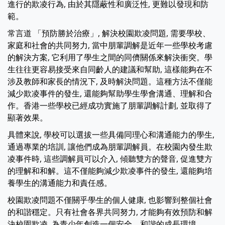
進行的欺凌行為, 由於其隱蔽性和廣泛性, 更難以發現和防
範。
常言道 「預防勝於治療」, 解決校園欺凌問題, 需要學校、
家庭和社會的共同努力, 當中朋輩調解是近年一些學校考慮
的解決方案, 它利用了學生之間的同儕關係來解決衝突。學
生往往更容易接受來自同齡人的建議和幫助, 這樣能夠在不
涉及教師和家長的情況下, 及時解決問題。這種方法不僅能
減少欺凌事件的發生, 還能夠幫助學生學會溝通、理解和合
作。香港一些學校已經成功實施了朋輩調解計劃, 並取得了
顯著效果。
具體來說, 學校可以選拔一些具備同理心和溝通能力的學生,
通過專業的培訓, 讓他們成為朋輩調解員。在校園內發生欺
凌事件時, 這些調解員可以介入, 傾聽雙方的聲音, 促進雙方
的理解和和解。這不僅能夠減少欺凌事件的發生, 還能夠培
養學生的溝通能力和責任感。
校園欺凌問題不僅關乎學生的個人健康, 也影響到整個社會
的和諧穩定。只有社會各界共同努力, 才能夠有效預防和解
決校園欺凌, 為青少年創造一個安全、和諧的成長環境。