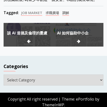
Tagged:
JOB MARKET
求職廣場
調解
Post
談 AI 道德及倫理的憂慮
AI 如何協助中小企
navigation
Categories
Categories
Copyright All right reserved
|
Theme: ePortfolio by
ThemeInWP
.