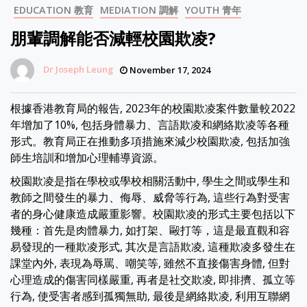
EDUCATION 教育
MEDIATION 調解
YOUTH 青年
朋輩調解能否減輕校園欺凌?
Dr Joseph Leung
November 17, 2024
根據香港教育局的報告, 2023年的校園欺凌案件數量較2022
年增加了10%, 包括身體暴力、言語欺凌和網絡欺凌等各種
形式。教育局正在推動多項措施來減少校園欺凌, 包括加強
師生培訓和增加心理輔導資源。
校園欺凌是指在學校或學校相關活動中, 學生之間或學生和
教師之間發生的暴力、侮辱、威脅等行為, 這些行為對受害
者的身心健康造成嚴重影響。校園欺凌的形式主要包括以下
幾種：首先是肉體暴力, 如打架、毆打等，這是最直觀和容
易發現的一種欺凌形式, 其次是言語欺凌, 這種欺凌多發生在
課堂內外, 表現為辱罵、嘲笑等, 雖然不直接傷害身體, 但對
心理造成的傷害同樣嚴重, 再者是社交欺凌, 即排擠、孤立等
行為, 使受害者感到孤獨無助, 最後是網絡欺凌, 利用互聯網