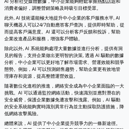
AI 分析社交媒體數據，中小企業能夠輕鬆掌握熱點話題和
消費者偏好，調整營銷策略及時吸引目標受眾。
此外, AI 技術還能極大地提升中小企業的客戶服務水平, AI
聊天機器人可以24/7自動應答客戶查詢，提供即時幫助，從
而提高客戶滿意度。AI 還可以分析客戶反饋和投訴，幫助
企業改進產品和服務，增強客戶體驗。
除此以外, AI 系統能夠處理大量數據並進行分析，提供有洞
見的報告，支持企業做出更明智的決策, 透過 AI 驅動的數據
分析，中小企業可以更好地了解市場需求、營運效能和競爭
態勢。例如，AI 可以預測銷售趨勢，幫助企業更有效地管
理庫存和資源，提高整體運營效益。
隨著數位化進程的推進，網絡安全成為中小企業面臨的一大
挑戰。AI 可以通過監控網絡活動，快速識別並應對潛在的
安全威脅，保護企業數據免遭攻擊和洩露。例如，AI 驅動
的安全系統能夠實時識別異常行為並主動採取防護措施，降
低網絡攻擊風險。
總體來說，AI 提供了中小企業提升競爭力的一條新途徑。