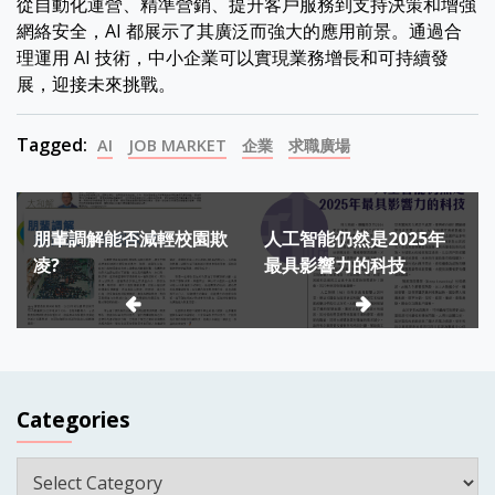
從自動化運營、精準營銷、提升客戶服務到支持決策和增強
網絡安全，AI 都展示了其廣泛而強大的應用前景。通過合
理運用 AI 技術，中小企業可以實現業務增長和可持續發
展，迎接未來挑戰。
Tagged:
AI
JOB MARKET
企業
求職廣場
Post
朋輩調解能否減輕校園欺
人工智能仍然是2025年
navigation
凌?
最具影響力的科技
Categories
Categories