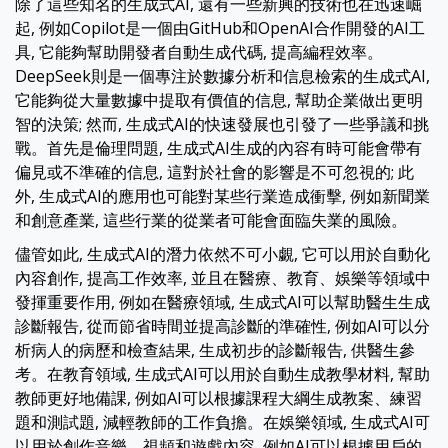
除了這些知名的生成式AI, 還有一些新興的技術也在迅速崛
起, 例如Copilot是一個由GitHub和OpenAI合作開發的AI工
具, 它能夠幫助開發者自動生成代碼, 提高編程效率。
DeepSeek則是一個專注於數據分析和信息檢索的生成式AI,
它能夠從大量數據中提取有價值的信息, 幫助企業做出更明
智的決策; 然而, 生成式AI的快速發展也引發了一些爭議和挑
戰。首先是倫理問題, 生成式AI生成的內容有時可能會帶有
偏見或不準確的信息, 這對於社會的影響是不可忽視的; 此
外, 生成式AI的應用也可能對某些行業造成衝擊, 例如新聞業
和創意產業, 這些行業的從業者可能會面臨失業的風險。
儘管如此, 生成式AI的潛力依然不可小覷, 它可以用於自動化
內容創作, 提高工作效率, 並且在醫療、教育、娛樂等領域中
發揮重要作用, 例如在醫療領域, 生成式AI可以幫助醫生生成
診斷報告, 從而節省時間並提高診斷的準確性, 例如AI可以分
析病人的病歷和檢查結果, 生成初步的診斷報告, 供醫生參
考。在教育領域, 生成式AI可以用於自動生成教學材料, 幫助
教師更好地備課, 例如AI可以根據課程大綱生成教案、練習
題和測試題, 減輕教師的工作負擔。在娛樂領域, 生成式AI可
以用於創作音樂、視頻和遊戲內容, 例如AI可以根據用戶的