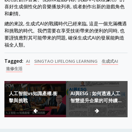
喜好生成個性化的音樂播放列表, 或者創作出新的遊戲角色
和劇情。
總的來說, 生成式AI的戰國時代已經來臨, 這是一個充滿機遇
和挑戰的時代。我們需要在享受技術帶來的便利的同時, 也
要謹慎應對其可能帶來的問題, 確保生成式AI的發展能夠造
福全人類。
Tagged:
AI
SINGTAO LIFELONG LEARNING
生成式AI
進修生活
Post
人工智能vs知識產權.衝
AI與ESG : 如何透過人工
navigation
擊與挑戰
智慧提升企業的可持續發
展