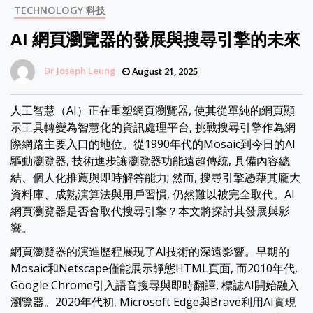
TECHNOLOGY 科技
AI 網頁瀏覽器的發展與搜尋引擎的未來
Dr Joseph Leung
August 21, 2025
人工智慧（AI）正在重塑網頁瀏覽器, 使其從單純的網頁顯
示工具轉變為智慧化的資訊處理平台, 挑戰搜尋引擎作為網
際網路主要入口的地位。從1990年代的Mosaic到今日的AI
驅動瀏覽器, 技術進步讓瀏覽器功能遠超傳統, 具備內容總
結、個人化推薦與即時解答能力; 然而, 搜尋引擎憑藉其龐大
資料庫、成熟演算法與用戶習慣, 仍然難以被完全取代。AI
網頁瀏覽器是否會取代搜尋引擎？本文將探討其發展與影
響。
網頁瀏覽器的演進歷程展現了AI技術的深遠影響。早期的
Mosaic和Netscape僅能展示靜態HTML頁面, 而2010年代,
Google Chrome引入語音搜尋與即時翻譯, 標誌AI開始融入
瀏覽器。2020年代初, Microsoft Edge與Brave利用AI實現