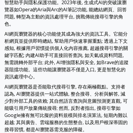
智慧助手與隱私保護功能。2023年後, 生成式AI的突破讓瀏
覽器如Opera的Aria與Arc的AI筆記功能, 能總結網頁、回答
問題, 轉型為主動的資訊處理平台, 挑戰傳統搜尋引擎的角
色。
AI網頁瀏覽器的核心功能使其成為強大的資訊工具。它能分
析網頁並提供即時總結, 幫助用戶快速掌握重點; 透過上下文
感知, 根據用戶習慣提供個人化內容推薦, 超越搜尋引擎的關
鍵字匹配; 內建AI助手可直接回答查詢, 如天氣或資料問題,
無需跳轉外部平台; 此外, AI增強隱私與安全, 如Brave的追蹤
器阻擋功能。這些功能讓瀏覽器不僅是入口, 更是智慧化的
資訊處理中心。
AI網頁瀏覽器是否能取代搜尋引擎, 存在兩極觀點。支持者
認為, AI瀏覽器提供一站式體驗, 整合搜尋、分析與解答, 減
少對外部工具的依賴; 其自然語言查詢與意圖預測更直觀, 可
能吸引用戶放棄傳統搜尋; 然而, 反對者指出, 搜尋引擎如
Google擁有無可比擬的資料規模與排名演算法, 短期內難以
超越; 其與廣告、雲端服務的生態整合, 以及用戶根深蒂固的
搜尋習慣, 都是AI瀏覽器需克服的障礙。