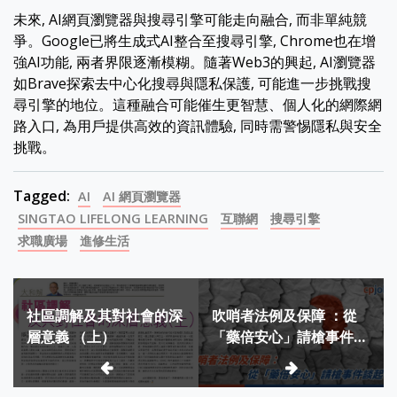
未來, AI網頁瀏覽器與搜尋引擎可能走向融合, 而非單純競
爭。Google已將生成式AI整合至搜尋引擎, Chrome也在增
強AI功能, 兩者界限逐漸模糊。隨著Web3的興起, AI瀏覽器
如Brave探索去中心化搜尋與隱私保護, 可能進一步挑戰搜
尋引擎的地位。這種融合可能催生更智慧、個人化的網際網
路入口, 為用戶提供高效的資訊體驗, 同時需警惕隱私與安全
挑戰。
Tagged:
AI
AI 網頁瀏覽器
SINGTAO LIFELONG LEARNING
互聯網
搜尋引擎
求職廣場
進修生活
Post
社區調解及其對社會的深
吹哨者法例及保障 ：從
navigation
層意義 （上）
「藥倍安心」請槍事件談
起