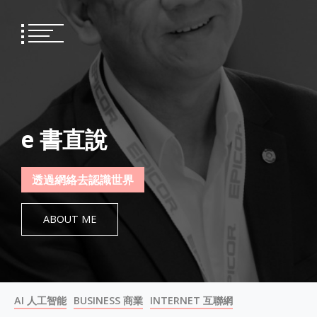
Skip
to
content
e 書直說
透過網絡去認識世界
ABOUT ME
AI 人工智能
BUSINESS 商業
INTERNET 互聯網