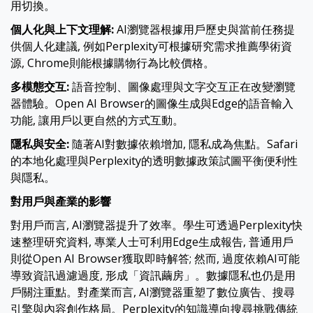
用切換。
個人化與上下文理解
:
AI瀏覽器根據用戶歷史與當前任務提
供個人化建議, 例如Perplexity可根據研究需求推薦學術資
源, Chrome則能根據購物行為比較價格。
多模態交互
:
語音控制、圖像處理與文字交互正在改變瀏覽
器體驗。Open AI Browser的圖像生成與Edge的語音輸入
功能, 讓用戶以更自然的方式互動。
隱私與安全
:
隨著AI對數據依賴增加, 隱私成為焦點。Safari
的本地化處理與Perplexity的透明數據政策試圖平衡便利性
與隱私。
對用戶與產業的影響
對用戶而言, AI瀏覽器提升了效率。學生可透過Perplexity快
速整理研究資料, 專業人士可利用Edge生成報告, 普通用戶
則從Open AI Browser獲取即時解答; 然而, 過度依賴AI可能
導致資訊過濾過度, 形成「資訊繭房」。數據隱私也仍是用
戶關注重點。對產業而言, AI瀏覽器重塑了數位廣告、搜尋
引擎與內容創作格局。Perplexity的知識導向搜尋挑戰傳統