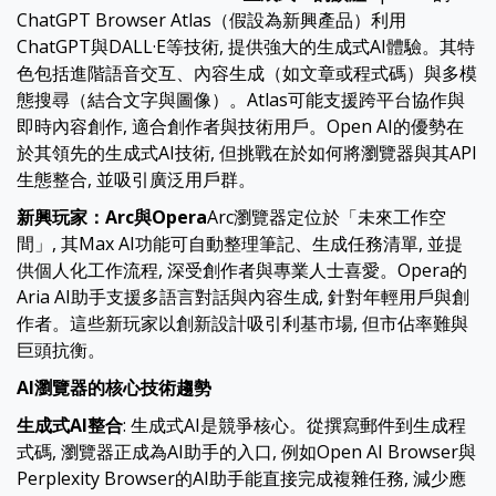
ChatGPT Browser Atlas（假設為新興產品）利用
ChatGPT與DALL·E等技術, 提供強大的生成式AI體驗。其特
色包括進階語音交互、內容生成（如文章或程式碼）與多模
態搜尋（結合文字與圖像）。Atlas可能支援跨平台協作與
即時內容創作, 適合創作者與技術用戶。Open AI的優勢在
於其領先的生成式AI技術, 但挑戰在於如何將瀏覽器與其API
生態整合, 並吸引廣泛用戶群。
新興玩家：
Arc與Opera
Arc瀏覽器定位於「未來工作空
間」, 其Max AI功能可自動整理筆記、生成任務清單, 並提
供個人化工作流程, 深受創作者與專業人士喜愛。Opera的
Aria AI助手支援多語言對話與內容生成, 針對年輕用戶與創
作者。這些新玩家以創新設計吸引利基市場, 但市佔率難與
巨頭抗衡。
AI瀏覽器的核心技術趨勢
生成式
AI整合
: 生成式AI是競爭核心。從撰寫郵件到生成程
式碼, 瀏覽器正成為AI助手的入口, 例如Open AI Browser與
Perplexity Browser的AI助手能直接完成複雜任務, 減少應