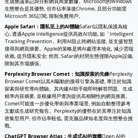
生成會議筆記與分析網頁商業數據。Microsoft的Windows
生態整合是其優勢, 但市佔率落後Chrome, 且部分功能需
Microsoft 365訂閱, 限制免費用戶。
Apple Safari：隱私至上的AI體驗
Safari以隱私保護為核
心, 透過Apple Intelligence提供高效AI功能, 如「Intelligent
Tracking Prevention」利用AI阻止跨網站追蹤, 並支援智慧
搜尋與網頁摘要。Apple的策略是將AI處理本地化, 減少雲端
依賴, 提升隱私安全; 然而, Safari的封閉生態僅限Apple設備,
限制其市場擴張。
Perplexity Browser Comet：知識探索的先鋒
Perplexity
Browser Comet以其AI驅動的搜尋引擎為基礎, 專注於知識
探索與研究導向體驗。其內建AI助手能即時解答問題、生成
精準內容摘要, 並根據用戶查詢提供高相關性的網頁推薦。
Comet可能進一步優化學術與專業場景, 例如自動整理參考
文獻或生成研究報告。Perplexity的優勢在於其專注於知識
密集型用戶, 但市佔率較低, 需克服品牌知名度與生態整合挑
戰。
ChatGPT Browser Atlas：生成式AI的旗艦
Open AI的