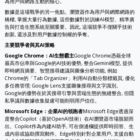
為用戶與網路互動的核心。
數據是這場戰爭的另一焦點。瀏覽器作為用戶與網際網路的
橋樑, 掌握大量行為數據, 這些數據對於訓練AI模型、精準廣
告與打造生態系統至關重要。因此, 這場競爭不僅關乎技術
創新, 還涉及對用戶數據控制權的爭奪。
主要競爭者與其
AI策略
Google Chrome：AI生態霸主
Google Chrome憑藉全球
最高市佔率與Google的AI技術優勢, 整合Gemini模型, 提供
即時網頁摘要、智慧搜尋建議與圖像分析功能, 例如
Chrome的「Tab Organizer」利用AI自動分類標籤頁, 優化
多任務管理; Google Lens支援圖像搜尋與文字識別。
Google的優勢在於其搜尋引擎與雲端生態的無縫整合, 但隱
私爭議與數據收集疑慮可能削弱用戶信任。
Microsoft Edge：企業AI的領跑者
Microsoft Edge透過深
度整合Copilot（基於OpenAI技術）在AI瀏覽器市場脫穎而
出。Copilot作為內建AI助手, 可在側邊欄提供即時回答、生
成內容或協助撰寫郵件。Edge特別針對企業用戶, 支援自動