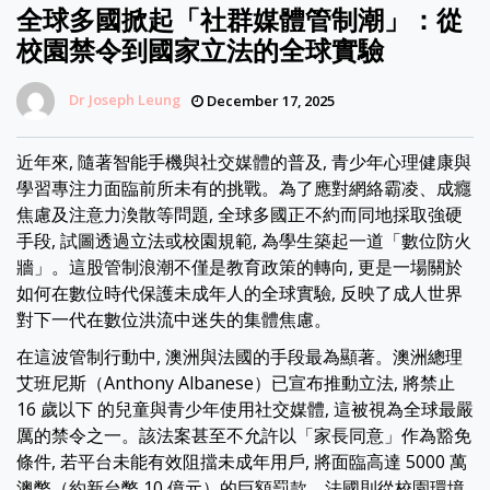
全球多國掀起「社群媒體管制潮」：從
校園禁令到國家立法的全球實驗
Dr Joseph Leung
December 17, 2025
近年來, 隨著智能手機與社交媒體的普及, 青少年心理健康與
學習專注力面臨前所未有的挑戰。為了應對網絡霸凌、成癮
焦慮及注意力渙散等問題, 全球多國正不約而同地採取強硬
手段, 試圖透過立法或校園規範, 為學生築起一道「數位防火
牆」。這股管制浪潮不僅是教育政策的轉向, 更是一場關於
如何在數位時代保護未成年人的全球實驗, 反映了成人世界
對下一代在數位洪流中迷失的集體焦慮。
在這波管制行動中, 澳洲與法國的手段最為顯著。澳洲總理
艾班尼斯（Anthony Albanese）已宣布推動立法, 將禁止
16 歲以下 的兒童與青少年使用社交媒體, 這被視為全球最嚴
厲的禁令之一。該法案甚至不允許以「家長同意」作為豁免
條件, 若平台未能有效阻擋未成年用戶, 將面臨高達 5000 萬
澳幣（約新台幣 10 億元）的巨額罰款。法國則從校園環境