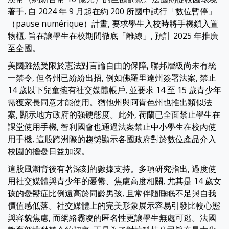
著手, 自 2024 年 9 月起在約 200 所國中試行「數位暫停」
（pause numérique）計畫, 要求學生入校時將手機鎖入置
物櫃, 旨在讓學生在校期間徹底「離線」, 預計 2025 年推廣
至全國。
美國雖然受限於憲法對言論自由的保障, 聯邦層級尚未有統
一禁令, 但各州已紛紛出招, 例如佛羅里達州簽署法案, 禁止
14 歲以下兒童擁有社交媒體帳戶, 並要求 14 至 15 歲青少年
需獲家長同意才能使用。猶他州與阿肯色州也推出類似法
案, 顯示地方政府的強硬態度。此外, 荷蘭已全面禁止學生在
課堂使用手機, 智利國會也通過法案禁止中小學生在校內使
用手機, 這股跨洲際的趨勢顯示各國政府對於數位產品介入
校園的擔憂日益加深。
這股風潮背後有著深刻的數據支持。多項研究指出, 過度使
用社交媒體與青少年的憂鬱、焦慮高度相關, 尤其是 14 歲女
孩的憂鬱症比例遠高於同齡男孩, 且常伴隨睡眠不足與自我
價值感低落。社交媒體上的完美形象展示容易引發比較心態
與容貌焦慮, 而網絡霸凌的匿名性更讓學生無處可逃。法國