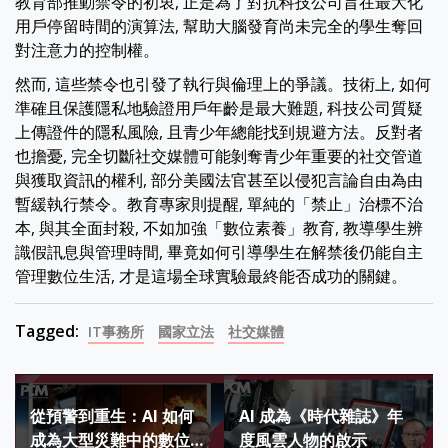
教育部推動禁令的初衷, 正是為了對抗科技公司旨在最大化
用戶停留時間的演算法, 幫助大腦發育尚未完全的學生奪回
對注意力的控制權。
然而, 這些禁令也引發了執行與倫理上的爭議。技術上, 如何
準確且保護隱私地驗證用戶年齡是最大難題, 科技公司質疑
上傳證件的隱私風險, 且青少年總能找到規避方法。反對者
也擔憂, 完全切斷社交媒體可能剝奪青少年重要的社交管道
與獲取資訊的權利, 部分美國法官甚至以侵犯言論自由為由
暫緩執行禁令。教育專家則提醒, 單純的「禁止」治標不治
本, 與其全面封殺, 不如加強「數位素養」教育, 教導學生辨
識假訊息與管理時間, 畢竟如何引導學生在解禁後仍能自主
管理數位生活, 才是這場全球實驗最終能否成功的關鍵。
Tagged:
IT事務所
國家立法
社交媒體
Post
從預警到重生：AI 如何
AI 成為《時代雜誌》年
navigation
成為大型災難中的數位守
度風雲人物的啟示