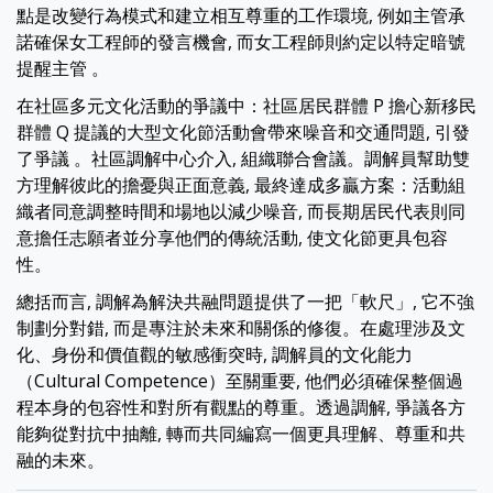
點是改變行為模式和建立相互尊重的工作環境, 例如主管承
諾確保女工程師的發言機會, 而女工程師則約定以特定暗號
提醒主管 。
在社區多元文化活動的爭議中：社區居民群體 P 擔心新移民
群體 Q 提議的大型文化節活動會帶來噪音和交通問題, 引發
了爭議 。社區調解中心介入, 組織聯合會議。調解員幫助雙
方理解彼此的擔憂與正面意義, 最終達成多贏方案：活動組
織者同意調整時間和場地以減少噪音, 而長期居民代表則同
意擔任志願者並分享他們的傳統活動, 使文化節更具包容
性。
總括而言, 調解為解決共融問題提供了一把「軟尺」, 它不強
制劃分對錯, 而是專注於未來和關係的修復。在處理涉及文
化、身份和價值觀的敏感衝突時, 調解員的文化能力
（Cultural Competence）至關重要, 他們必須確保整個過
程本身的包容性和對所有觀點的尊重。透過調解, 爭議各方
能夠從對抗中抽離, 轉而共同編寫一個更具理解、尊重和共
融的未來。