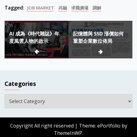
Tagged:
JOB MARKET
共融
求職廣場
調解
Post
AI 成為《時代雜誌》年
記憶體與 SSD 漲價如何
navigation
度風雲人物的啟示
重塑企業數位佈局
Categories
Categories
Copyright All right reserved
|
Theme: ePortfolio by
ThemeInWP
.