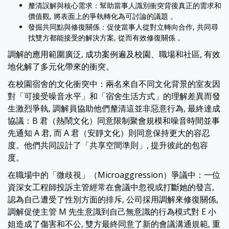
釐清誤解與核心需求：幫助當事人識別衝突背後真正的需求和
價值觀, 將表面上的爭執轉化為可討論的議題 。
發掘共同點與修復關係：促使當事人從對立轉向合作, 共同尋
找雙方都能接受的解決方案, 從而有效修復關係 。
調解的應用範圍廣泛, 成功案例遍及校園、職場和社區, 有效
地化解了多元化帶來的衝突。
在校園宿舍的文化衝突中：兩名來自不同文化背景的室友因
對「可接受噪音水平」和「宿舍生活方式」的理解差異而發
生激烈爭執, 調解員協助他們釐清這並非惡意行為, 最終達成
協議：B 君（熱鬧文化）同意限制聚會規模和噪音時間並事
先通知 A 君, 而 A 君（安靜文化）則同意保持更大的容忍
度。他們共同設計了「共享空間準則」, 提升彼此的包容
度。
在職場中的「微歧視」（Microaggression）爭議中：一位
資深女工程師投訴主管經常在會議中忽視或打斷她的發言,
認為自己遭受了性別方面的排斥, 公司採用調解來修復關係,
調解促使主管 M 先生意識到自己無意識的行為模式對 E 小
姐造成了傷害和不公, 雙方最終同意了新的會議溝通規範, 重