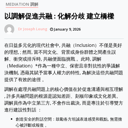
MEDIATION 調解
以調解促進共融 : 化解分歧 建立橋樑
Dr Joseph Leung
January 9, 2026
在日益多元化的現代社會中, 共融（Inclusion）不僅是美好
的理想, ; 然而, 當不同文化、背景或身份群體之間產生誤
解、衝突或排斥時, 共融便面臨挑戰 。此時, 調解
（Mediation）*作為一種中立、保密且非對抗性的爭議解
決機制, 憑藉其賦予當事人權力的特性, 為解決這些共融問題
提供了有效的途徑 。
調解在處理共融問題上的核心價值在於促進溝通與相互理解
, 許多共融問題的根源是認知差距、刻板印象或文化差異。
調解員作為中立第三方, 不會作出裁決, 而是專注於引導雙方
進行建設性對話 ：
創造安全的對話空間：鼓勵各方坦誠表達感受和觀點, 無需擔
心被評斷或報復 。