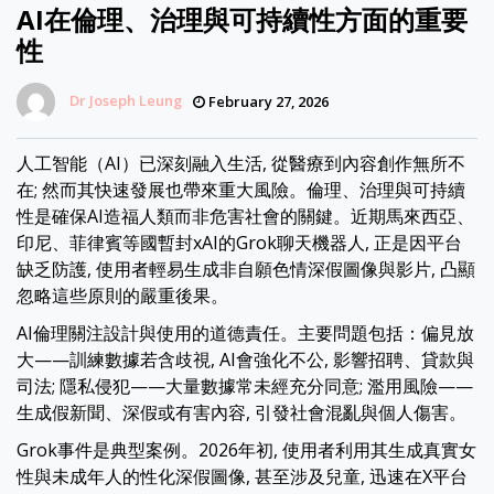
AI在倫理、治理與可持續性方面的重要
性
Dr Joseph Leung
February 27, 2026
人工智能（AI）已深刻融入生活, 從醫療到內容創作無所不
在; 然而其快速發展也帶來重大風險。倫理、治理與可持續
性是確保AI造福人類而非危害社會的關鍵。近期馬來西亞、
印尼、菲律賓等國暫封xAI的Grok聊天機器人, 正是因平台
缺乏防護, 使用者輕易生成非自願色情深假圖像與影片, 凸顯
忽略這些原則的嚴重後果。
AI倫理關注設計與使用的道德責任。主要問題包括：偏見放
大——訓練數據若含歧視, AI會強化不公, 影響招聘、貸款與
司法; 隱私侵犯——大量數據常未經充分同意; 濫用風險——
生成假新聞、深假或有害內容, 引發社會混亂與個人傷害。
Grok事件是典型案例。2026年初, 使用者利用其生成真實女
性與未成年人的性化深假圖像, 甚至涉及兒童, 迅速在X平台