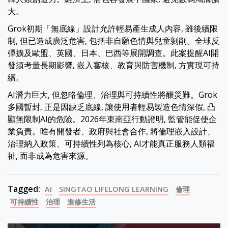
大。
Grok初期「無底線」設計允許輕易產生成人內容, 雖後續限
制, 但已造成廣泛危害, 包括非自願色情與兒童剝削。全球反
彈擴及歐盟、英國、日本、巴西等展開調查。此案提醒AI開
發須考量長期影響, 嵌入審核、教育與防害機制, 方實現可持
續。
AI潛力巨大, 但忽略倫理、治理與可持續性將釀災難。Grok
多國暫封, 正是因缺乏底線, 讓使用者輕易製造色情深假, 凸
顯無限制AI的危險。2026年東南亞行動證明, 監管能促使企
業負責。唯有開發者、政府與社會合作, 將倫理嵌入設計、
治理納入政策、可持續性列為核心, AI才能真正服務人類福
祉, 而非成為危害來源。
Tagged:
AI
SINGTAO LIFELONG LEARNING
倫理
可持續性
治理
進修生活