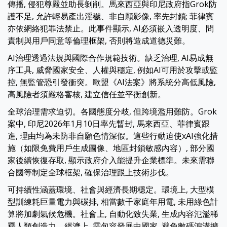
傳播, 侵犯尊嚴並助長剝削。馬來西亞與印尼政府指Grok防
護不足, 允許輕易產出淫穢、非自願影像, 率先封鎖; 菲律賓
亦依網絡犯罪法禁止。此事件顯示, AI必須嵌入透明度、問
責制與用戶同意等倫理框架, 否則將造成道德災難。
AI治理透過法規與國際合作規範技術。缺乏治理, AI易成無
序工具, 威脅國家安全、人權與穩定, 例如AI可用於攻擊或監
控, 無監管恐引發衝突。歐盟《AI法案》將系統分高低風險,
高風險者須嚴格審核, 建立信任並平衡創新。
全球治理需求迫切。各國態度分歧, 但跨境濫用難防。Grok
案中, 印尼2026年1月10日率先暫封, 馬來西亞、菲律賓跟
進, 理由均為未防非自願色情深假。這些行動迫使xAI強化措
施（如限免費用戶生成圖像、地區封鎖敏感內容）, 部分國
家後續恢復存取, 顯示政府介入能提升企業標準。未來需聯
合國等制定全球框架, 確保治理跟上技術步伐。
可持續性涵蓋環境、社會與經濟長期穩定。環境上, 大型模
型訓練耗巨量電力與碳排, 相當數千家庭年用電, 未用綠色計
算將加劇氣候危機。社會上, 自動化致失業, 生成內容氾濫稀
釋人類創造力。經濟上, 需包容發展中國家, 避免數碼鴻溝擴