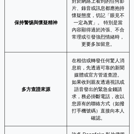
對於網路上看到的任何影
片、錄音或訊息都應抱持
懷疑態度，切記「眼見不
保持警惕與懷疑精神
一定為實」。 特別是當
內容顯得過於誇張、不合
常理或引發強烈情緒時，
更要多加留意。
在相信或轉發任何驚人消
息前，先透過可靠的新聞
媒體或官方管道查證。
如果收到親友透過視訊或
多方查證來源
語音發出的緊急金錢請
求，務必掛斷電話，改以
您原有的聯絡方式（如撥
打手機號碼）直接向本人
確認。