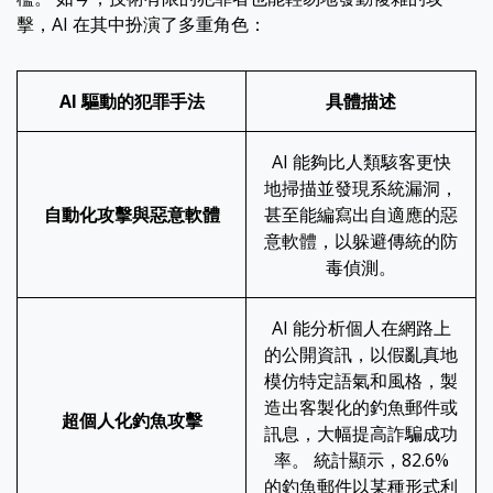
擊，AI 在其中扮演了多重角色：
AI 驅動的犯罪手法
具體描述
AI 能夠比人類駭客更快
地掃描並發現系統漏洞，
自動化攻擊與惡意軟體
甚至能編寫出自適應的惡
意軟體，以躲避傳統的防
毒偵測。
AI 能分析個人在網路上
的公開資訊，以假亂真地
模仿特定語氣和風格，製
造出客製化的釣魚郵件或
超個人化釣魚攻擊
訊息，大幅提高詐騙成功
率。 統計顯示，82.6%
的釣魚郵件以某種形式利