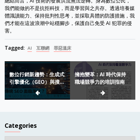
總結而言，AI 技術的發展洪流無法逆轉。身為數位公民，
我們能做的不是抗拒科技，而是學習與之共存。透過培養媒
體識讀能力、保持批判性思考，並採取具體的防護措施，我
們才能在這波浪潮中站穩腳步，保護自己免受 AI 犯罪的侵
害。
Tagged:
AI
互聯網
罪惡溫床
Post
數位行銷新趨勢：生成式
擁抱變革：AI 時代保持
navigation
引擎優化（GEO）與搜尋
職場競爭力的培訓指南
引擎優化（SEO）的對
決，企業該如何佈局？
Categories
Categories