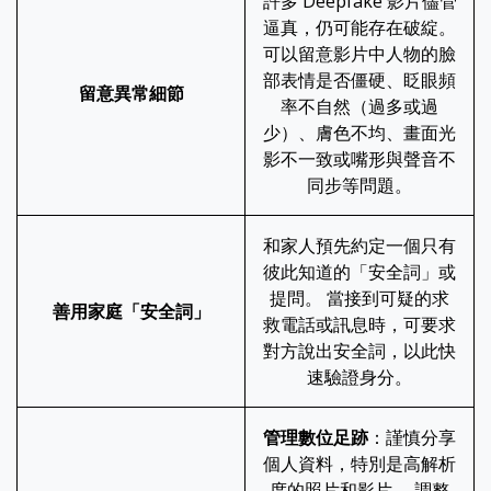
許多 Deepfake 影片儘管
逼真，仍可能存在破綻。
可以留意影片中人物的臉
部表情是否僵硬、眨眼頻
留意異常細節
率不自然（過多或過
少）、膚色不均、畫面光
影不一致或嘴形與聲音不
同步等問題。
和家人預先約定一個只有
彼此知道的「安全詞」或
提問。 當接到可疑的求
善用家庭「安全詞」
救電話或訊息時，可要求
對方說出安全詞，以此快
速驗證身分。
管理數位足跡
：謹慎分享
個人資料，特別是高解析
度的照片和影片。 調整