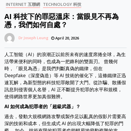
INTERNET 互聯網
TECHNOLOGY 科技
AI 科技下的罪惡溫床：當眼見不再為
憑，我們如何自處？
Dr Joseph Leung
April 20, 2026
人工智能（AI）的浪潮正以前所未有的速度席捲全球，為生
活帶來便利的同時，也成為一把鋒利的雙面刃。 曾幾何
時，「眼見為憑」是我們判斷真偽的鐵律，但在
Deepfake（深度偽造）等 AI 技術的催化下，這條鐵律正迅
速瓦解，為新型態的科技犯罪敞開了大門。從詐騙、散播假
訊息到侵害個人名譽，AI 正不斷提升犯罪的水平和規模，
使得網路世界更加真假難辨。
AI 如何成為犯罪者的「超級武器」？
過去，發動大規模網路攻擊或製作足以亂真的假影片需要高
深的技術和成本，但生成式 AI 的出現大幅降低了犯罪的門
檻。 如今，技術有限的犯罪者也能輕易地發動複雜的攻