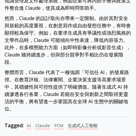
知識管理及文件處理系統，例如企業可將內部手冊與政策文
件整合進 Claude，使其成為即時問答助手。
然而，Claude 的設計取向亦帶來一定限制。由於其對安全
與規範的高度重視，在創意寫作或自由發想任務中，有時會
顯得較為保守。例如，在要求生成具有爭議性或強烈風格的
文學作品時，Claude 可能傾向中性表達，降低內容張力。
此外，在多模態能力方面（如即時影像分析或影音生成），
Claude 雖持續進步，但與部分競爭對手相比仍在發展階
段。
整體而言，Claude 代表了一種強調「可信任 AI」的發展路
徑。在教育評核、法律審閱、企業決策支援等高要求場景
中，其穩健性與可控性提供了明確價值。隨著生成式 AI 持
續滲透各行各業，Claude 若能在安全與創新之間取得更靈
活的平衡，將有望進一步鞏固其在全球 AI 生態中的關鍵地
位。
Tagged:
AI
Claude
PCM
生成式人工智能