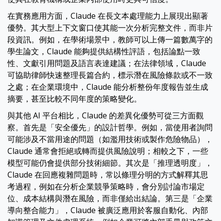
在實務應用方面，Claude 在長文本處理能力上展現出顯著
優勢。其大型上下文窗口使其能一次分析完整文件，而非片
段資訊。例如，在學術場景中，教師可以上傳一篇數萬字的
學生論文，Claude 能夠提供結構性評語，包括論點一致
性、文獻引用問題及語言表達建議；在法律領域，Claude
可協助律師快速整理長篇合約，標示潛在風險條款或不一致
之處；在企業環境中，Claude 能分析整份年度報告並生成
摘要，甚至比較不同年度的策略變化。
與其他 AI 平台相比，Claude 的差異化優勢可從三方面觀
察。首先是「安全優先」的設計哲學。例如，當使用者詢問
可能涉及不當用途的問題（如濫用技術或製作危險物品），
Claude 通常會拒絕或轉而提供風險說明；相較之下，一些
模型可能仍會提供部分技術細節。其次是「推理透明度」，
Claude 在回應複雜問題時，常以條理分明的方式解釋其思
考過程，例如在分析企業競爭策略時，會分別討論市場定
位、成本結構與潛在風險，而非僅給出結論。第三是「企業
導向整合能力」，Claude 被廣泛應用於客服自動化、內部