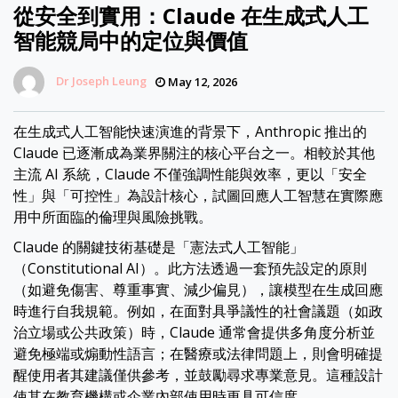
從安全到實用：Claude 在生成式人工
智能競局中的定位與價值
Dr Joseph Leung
May 12, 2026
在生成式人工智能快速演進的背景下，Anthropic 推出的
Claude 已逐漸成為業界關注的核心平台之一。相較於其他
主流 AI 系統，Claude 不僅強調性能與效率，更以「安全
性」與「可控性」為設計核心，試圖回應人工智慧在實際應
用中所面臨的倫理與風險挑戰。
Claude 的關鍵技術基礎是「憲法式人工智能」
（Constitutional AI）。此方法透過一套預先設定的原則
（如避免傷害、尊重事實、減少偏見），讓模型在生成回應
時進行自我規範。例如，在面對具爭議性的社會議題（如政
治立場或公共政策）時，Claude 通常會提供多角度分析並
避免極端或煽動性語言；在醫療或法律問題上，則會明確提
醒使用者其建議僅供參考，並鼓勵尋求專業意見。這種設計
使其在教育機構或企業內部使用時更具可信度。