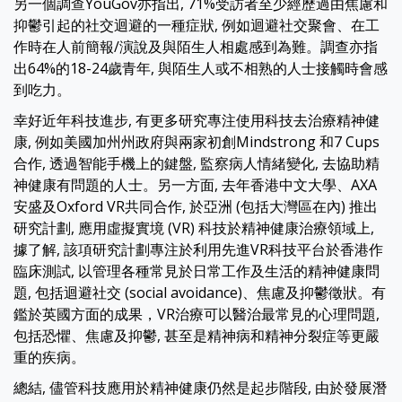
另一個調查YouGov亦指出, 71%受訪者至少經歷過由焦慮和
抑鬱引起的社交迴避的一種症狀, 例如迴避社交聚會、在工
作時在人前簡報/演說及與陌生人相處感到為難。調查亦指
出64%的18-24歲青年, 與陌生人或不相熟的人士接觸時會感
到吃力。
幸好近年科技進步, 有更多研究專注使用科技去治療精神健
康, 例如美國加州州政府與兩家初創Mindstrong 和7 Cups
合作, 透過智能手機上的鍵盤, 監察病人情緒變化, 去協助精
神健康有問題的人士。另一方面, 去年香港中文大學、AXA
安盛及Oxford VR共同合作, 於亞洲 (包括大灣區在內) 推出
研究計劃, 應用虛擬實境 (VR) 科技於精神健康治療領域上,
據了解, 該項研究計劃專注於利用先進VR科技平台於香港作
臨床測試, 以管理各種常見於日常工作及生活的精神健康問
題, 包括迴避社交 (social avoidance)、焦慮及抑鬱徵狀。有
鑑於英國方面的成果，VR治療可以醫治最常見的心理問題,
包括恐懼、焦慮及抑鬱, 甚至是精神病和精神分裂症等更嚴
重的疾病。
總結, 儘管科技應用於精神健康仍然是起步階段, 由於發展潛