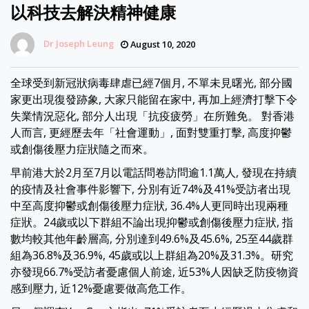
以科技去解決精神健康
Dr Joseph Leung
August 10, 2020
全球受到新冠狀病毒肆虐已經7個月, 不單未見曙光, 部分國
家更出現復發跡象, 大家只能留在家中, 再加上經濟打擊下令
失業情況惡化, 部分人出現「抗疫疲勞」在所難免。 對香港
人而言, 更經歷去年「社會運動」, 面對雙重打擊, 高度抑鬱
或創傷後壓力症狀隨之而來。
早前港大於2月至7月以電話問卷訪問逾1.1萬人, 發現在持續
的疫情及社會事件影響下, 分別有近74%及41%受訪者出現
中至高度抑鬱或創傷後壓力症狀, 36.4%人更同時出現兩種
症狀。24歲或以下群組不論出現抑鬱或創傷後壓力症狀, 指
數均較其他年齡層高, 分別達到49.6%及45.6%, 25至44歲群
組為36.8%及36.9%, 45歲或以上群組為20%及31.3%。研究
亦發現66.7%受訪者憂慮個人前途, 近53%人因缺乏防疫物資
感到壓力, 近12%憂慮要做高危工作。