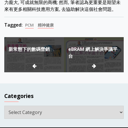
力龐大, 可成就無限的商機; 然而, 筆者認為更重要是期望未
來有更多相關科技應用方案, 去協助解決這個社會問題。
Tagged:
PCM
精神健康
Post
新常態下的數碼營銷
eBRAM 網上解決爭議平
navigation
台
Categories
Categories