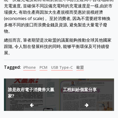
充電速度, 並確保不同設備充電時的充電速度是一樣,由於市
場擴大, 有助生產商因加大生產規模而受惠於規模經濟
(economies of scale) 。至於消費者, 因為不需要經常轉換
多種不同的接囗而浪費金錢及資源, 避免製造大量電子廢
物。
總括而言, 筆者期望是次歐盟的議案能夠推動全球其他國家
跟隨, 令人類在發展科技的同時, 能够平衡環保及可持續發
展。
Tagged:
iPhone
PCM
USB Type-C
歐盟
Post
誰是政府電子消費券大贏
工程糾紛個案分享
navigation
家?