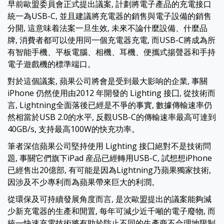
早前歐盟委員會正式提出議案, 計劃將電子產品的充電接口
統一為USB-C, 並且建議將充電器的銷售與電子設備的銷售
分開, 這意味着法案一旦生效, 未來不論什麼設備、什麼品
牌, 消費者都可以使用同一個充電器充電, 而USB-C將成為所
有智能手機、平板電腦、相機、耳機、便攜式揚聲器和手持
電子遊戲機的標準端口。
對於這個議案, 蘋果公司將會是受到最大影响的企業, 事關
iPhone 仍然使用由2012 年開發的 Lighting 接囗, 從技術而
言, Lightning全面落後已經是不爭的事實, 數據傳輸速率仍
然相當於USB 2.0的水平, 反觀USB-C的傳輸速率最高可達到
40GB/s, 支持最高100W的快充功率。
筆者深信蘋果公司堅持使用 Lighting 接囗絕對不是技術問
題, 事關它們旗下iPad 産品已經轉用USB-C, 試想想iPhone
已經售出20億部, 有可能是因為Lightning乃蘋果獨家技術,
因涉及不少專利而為蘋果帶來巨大的利潤。
從環保及可持續發展角度而言, 是次歐盟提出的議案能夠減
少新充電器的生產和閒置, 每年可減少近千噸的電子廢物, 而
統一快速充電技術將有助於防止不同的生產商不合理地限制