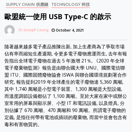
SUPPLY CHAIN 供應鏈
TECHNOLOGY 科技
歐盟統一使用 USB Type-C 的啟示
Dr Joseph Leung
October 4, 2021
隨著越來越多電子產品推陳出新, 加上生產商為了爭取市場
佔有率而縮短生產週期, 令更多電子廢物應運而生, 去年有報
告指出全球電子廢物在過去 5 年激增 21％, 《2020 年全球
電子廢棄物監測》報告是由聯合國大學 UNU、國際電信聯
盟 ITU、國際固體廢物協會 ISWA 與聯合國環境規劃署合作
研究, 報告提到2019 年全球產生的電子廢物達 5,360 萬噸,
其中 1,740 萬噸是小型電子裝置、1,300 萬噸是大型設備,
而溫度調節設備都佔了 1,100 萬噸。至於大家在家中或辦公
室常用的屏幕與顯示屏、小型 IT 和電訊設備, 以及燈具, 分
別佔據了 670 萬噸、470 萬噸和 90 萬噸。所謂電子廢物的
定義, 是指任何帶有電池或插頭的廢棄物, 而當中並會包含有
毒和有害物質的。